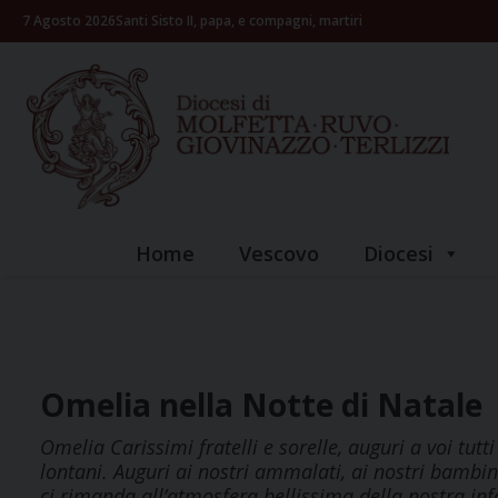
Skip
7 Agosto 2026
Santi Sisto II, papa, e compagni, martiri
to
content
Home
Vescovo
Diocesi
Omelia nella Notte di Natale
Omelia Carissimi fratelli e sorelle, auguri a voi tutti 
lontani. Auguri ai nostri ammalati, ai nostri bambini 
ci rimanda all’atmosfera bellissima della nostra inf