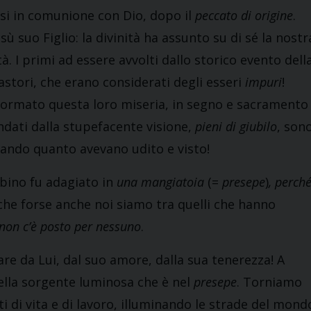
irsi in comunione con Dio, dopo il
peccato di origine
.
sù suo Figlio: la divinità ha assunto su di sé la nostr
tà. I primi ad essere avvolti dallo storico evento dell
astori, che erano considerati degli esseri
impuri
!
formato questa loro miseria, in segno e sacramento
ondati dalla stupefacente visione,
pieni di giubilo
, son
niando quanto avevano udito e visto!
mbino fu adagiato in
una mangiatoia
(=
presepe
)
, perch
che forse anche noi siamo tra quelli che hanno
non c’è posto per nessuno
.
re da Lui, dal suo amore, dalla sua tenerezza! A
ella sorgente luminosa che è nel
presepe
. Torniamo
ti di vita e di lavoro, illuminando le strade del mond