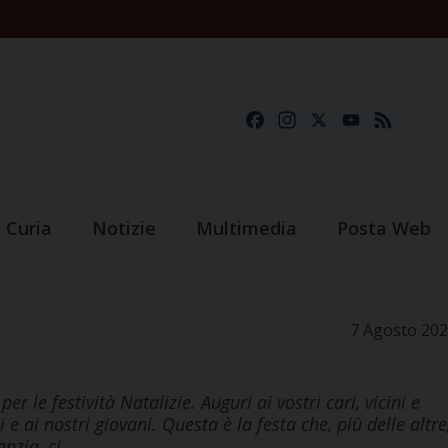
Facebook
Instagram
X
YouTube
Feed
Curia
Notizie
Multimedia
Posta Web
7 Agosto 20
per le festività Natalizie. Auguri ai vostri cari, vicini e
e ai nostri giovani. Questa è la festa che, più delle altre
anzia, ci…