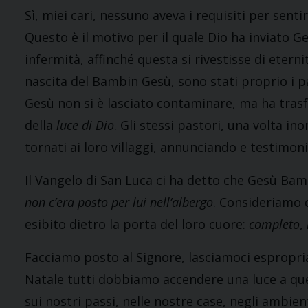
Sì, miei cari, nessuno aveva i requisiti per sent
Questo è il motivo per il quale Dio ha inviato Ge
infermità, affinché questa si rivestisse di eterni
nascita del Bambin Gesù, sono stati proprio i p
Gesù non si è lasciato contaminare, ma ha tras
della
luce di Dio
. Gli stessi pastori, una volta in
tornati ai loro villaggi, annunciando e testimo
Il Vangelo di San Luca ci ha detto che Gesù Ba
non c’era posto per lui nell’albergo
. Consideriamo 
esibito dietro la porta del loro cuore:
completo
,
Facciamo posto al Signore, lasciamoci espropria
Natale tutti dobbiamo accendere una luce a qu
sui nostri passi, nelle nostre case, negli ambien