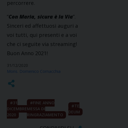
percorrere.
“
Con Maria, sicura è la Via
”.
Sinceri ed affettuosi auguri a
voi tutti, qui presenti e a voi
che ci seguite via streaming!
Buon Anno 2021!
31/12/2020
Mons. Domenico Cornacchia
31
FINE ANNO
TE
DICEMBRE
MESSA DI
DEUM
2020
RINGRAZIAMENTO