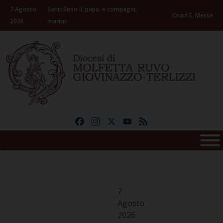
Skip
7 Agosto
Santi Sisto II, papa, e compagni,
to
Orari S. Messe
2026
martiri
content
Facebook
Instagram
X
YouTube
Feed
7
Agosto
2026