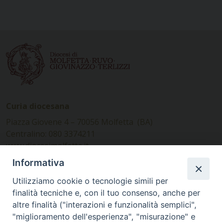
Curia diocesana
Piazza Giovene 4 – 70056 Molfetta (BA)
Centralino: 080 3374211
www.diocesimolfetta.it –
diocesimolfetta@pec.chiesacattolica.it
Informativa
Utilizziamo cookie o tecnologie simili per
Ufficio Comunicazioni sociali
finalità tecniche e, con il tuo consenso, anche per
altre finalità ("interazioni e funzionalità semplici",
Piazza Giovene 4 – 70056 Molfetta (BA)
"miglioramento dell'esperienza", "misurazione" e
comunicazionisociali@diocesimolfetta.it