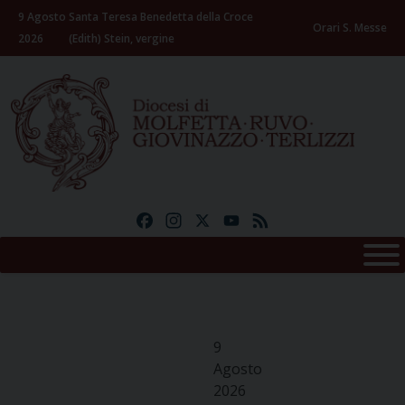
Skip
9 Agosto
Santa Teresa Benedetta della Croce
to
Orari S. Messe
2026
(Edith) Stein, vergine
content
Facebook
Instagram
X
YouTube
Feed
9
Agosto
2026