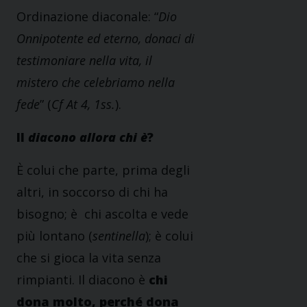
Ordinazione diaconale: “
Dio
Onnipotente ed eterno, donaci di
testimoniare nella vita, il
mistero che celebriamo nella
fede
” (
Cf At 4, 1ss.
).
Il
diacono allora chi è
?
È colui che parte, prima degli
altri, in soccorso di chi ha
bisogno; è chi ascolta e vede
più lontano (
sentinella
); è colui
che si gioca la vita senza
rimpianti. Il diacono è
chi
dona molto, perché dona