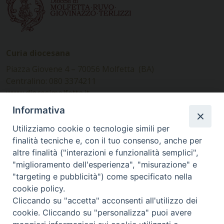
Curia diocesana
Piazza Giovene 4 – 70056 Molfetta (BA)
Centralino: 080 3374211
www.diocesimolfetta.it –
diocesimolfetta@pec.chiesacattolica.it
Informativa
Utilizziamo cookie o tecnologie simili per
Ufficio Comunicazioni sociali
finalità tecniche e, con il tuo consenso, anche per
altre finalità ("interazioni e funzionalità semplici",
Piazza Giovene 4 – 70056 Molfetta (BA)
"miglioramento dell'esperienza", "misurazione" e
comunicazionisociali@diocesimolfetta.it
"targeting e pubblicità") come specificato nella
cookie policy.
Cliccando su "accetta" acconsenti all'utilizzo dei
SEGUICI SU
cookie. Cliccando su "personalizza" puoi avere
Facebook
Instagram
X
YouTube
Feed