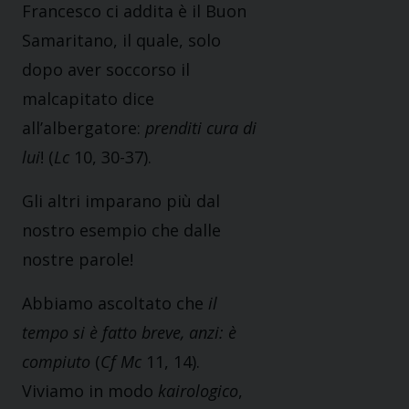
Francesco ci addita è il Buon
Samaritano, il quale, solo
dopo aver soccorso il
malcapitato dice
all’albergatore:
prenditi cura di
lui
! (
Lc
10, 30-37).
Gli altri imparano più dal
nostro esempio che dalle
nostre parole!
Abbiamo ascoltato che
il
tempo si è fatto breve, anzi: è
compiuto
(
Cf Mc
11, 14).
Viviamo in modo
kairologico
,