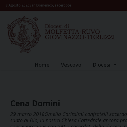
Skip
8 Agosto 2026
San Domenico, sacerdote
to
content
Home
Vescovo
Diocesi
Cena Domini
29 marzo 2018Omelia Carissimi confratelli sacerdoti,
santo di Dio, la nostra Chiesa Cattedrale ancora pro
concelebrazione con tutti i sacerdoti della diocesi