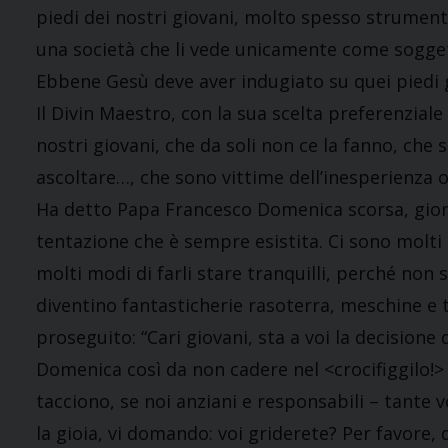
piedi dei nostri giovani, molto spesso strumental
una società che li vede unicamente come sogget
Ebbene Gesù deve aver indugiato su quei piedi gi
Il Divin Maestro, con la sua scelta preferenziale
nostri giovani, che da soli non ce la fanno, che
ascoltare…, che sono vittime dell’inesperienza o
Ha detto Papa Francesco Domenica scorsa, giorno
tentazione che è sempre esistita. Ci sono molti m
molti modi di farli stare tranquilli, perché non
diventino fantasticherie rasoterra, meschine e t
proseguito: “Cari giovani, sta a voi la decisione 
Domenica così da non cadere nel <crocifiggilo!> de
tacciono, se noi anziani e responsabili – tante v
la gioia, vi domando: voi griderete? Per favore, 