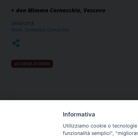
+ don Mimmo Cornacchia, Vescovo
29/03/2018
Mons. Domenico Cornacchia
COENA DOMINI
Informativa
Utilizziamo cookie o tecnologie s
funzionalità semplici", "miglior