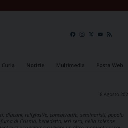
Facebook
Instagram
X
YouTube
Feed
Curia
Notizie
Multimedia
Posta Web
8 Agosto 20
 diaconi, religiosi/e, consacrati/e, seminaristi, popolo
fuma di Crisma, benedetto, ieri sera, nella solenne
, mentre ci accingiamo a vivere un altro momento assai