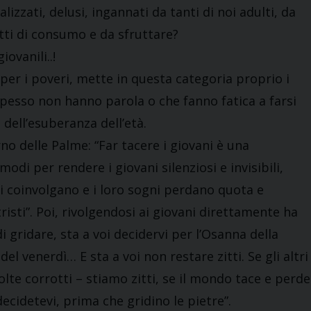
izzati, delusi, ingannati da tanti di noi adulti, da
ti di consumo e da sfruttare?
ovanili..!
 per i poveri, mette in questa categoria proprio i
 spesso non hanno parola o che fanno fatica a farsi
 dell’esuberanza dell’età.
 delle Palme: “Far tacere i giovani è una
odi per rendere i giovani silenziosi e invisibili,
 si coinvolgano e i loro sogni perdano quota e
risti”. Poi, rivolgendosi ai giovani direttamente ha
di gridare, sta a voi decidervi per l’Osanna della
l venerdì… E sta a voi non restare zitti. Se gli altri
olte corrotti – stiamo zitti, se il mondo tace e perde
decidetevi, prima che gridino le pietre”.