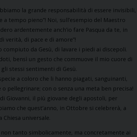
abbiamo la grande responsabilità di essere invisibili,
e a tempo pieno”! Noi, sull’esempio del Maestro
idero ardentemente anch’io fare Pasqua da te, in
di verità, di pace e di amore”!
ompiuto da Gesù, di lavare i piedi ai discepoli.
rdoti, bensì un gesto che commuove il mio cuore di
gli stessi sentimenti di Gesù.
 specie a coloro che li hanno piagati, sanguinanti,
re o pellegrinare; con o senza una meta ben precisa!
di Giovanni, il più giovane degli apostoli, per
ppiamo che quest’anno, in Ottobre si celebrerà, a
la Chiesa universale.
ci non tanto simbolicamente, ma concretamente ai