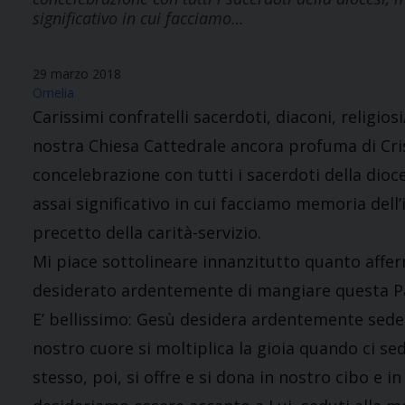
significativo in cui facciamo…
29 marzo 2018
Omelia
Carissimi confratelli sacerdoti, diaconi, religios
nostra Chiesa Cattedrale ancora profuma di Cris
concelebrazione con tutti i sacerdoti della dio
assai significativo in cui facciamo memoria dell’i
precetto della carità-servizio.
Mi piace sottolineare innanzitutto quanto affer
desiderato ardentemente di mangiare questa Pas
E’ bellissimo: Gesù desidera ardentemente seder
nostro cuore si moltiplica la gioia quando ci se
stesso, poi, si offre e si dona in nostro cibo e 