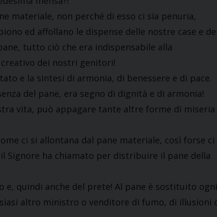
medesima mensa?!
ne materiale, non perché di esso ci sia penuria,
iono ed affollano le dispense delle nostre case e de
 pane, tutto ciò che era indispensabile alla
creativo dei nostri genitori!
ltato e la sintesi di armonia, di benessere e di pace.
enza del pane, era segno di dignità e di armonia!
stra vita, può appagare tante altre forme di miseria
ome ci si allontana dal pane materiale, così forse ci
 il Signore ha chiamato per distribuire il pane della
 e, quindi anche del prete! Al pane è sostituito ogn
lsiasi altro ministro o venditore di fumo, di illusioni 