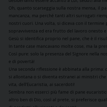
desideriamo essere accanto a Lui, seduti alla 
Oh, quanto scarseggia sulla nostra mensa, il pa
mancanza, ma perché tanti altri surrogati riemp
nostri cuori. Una volta, si diceva con il termine
sopravvivenza ed era frutto del lavoro onesto e 
Gesù si identifica proprio nel pane, che è il risu
In tante case mancavano molte cose, ma la pres
Così pure: solo la presenza del Signore nella no
e di povertà!
Una seconda riflessione è abbinata alla prima: c
si allontana o si diventa estranei ai ministri che
vita, dell’Eucaristia, ai sacerdoti!
Sembra non esserci più fame di pane eucaristico
altro ben di Dio, così al prete, si preferisce qua