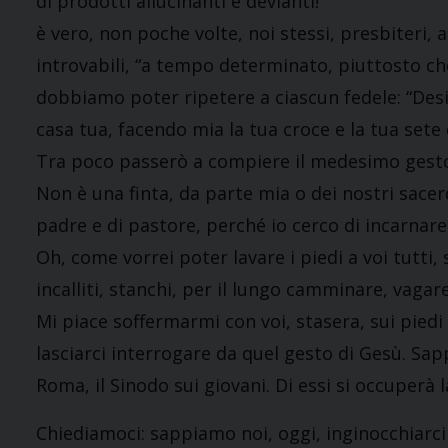
di prodotti allucinanti e devianti!
è vero, non poche volte, noi stessi, presbiteri, 
introvabili, “a tempo determinato, piuttosto ch
dobbiamo poter ripetere a ciascun fedele: “Des
casa tua, facendo mia la tua croce e la tua sete 
Tra poco passerò a compiere il medesimo gesto c
Non è una finta, da parte mia o dei nostri sace
padre e di pastore, perché io cerco di incarnare 
Oh, come vorrei poter lavare i piedi a voi tutti,
incalliti, stanchi, per il lungo camminare, vaga
Mi piace soffermarmi con voi, stasera, sui piedi 
lasciarci interrogare da quel gesto di Gesù. Sa
Roma, il Sinodo sui giovani. Di essi si occuperà 
Chiediamoci: sappiamo noi, oggi, inginocchiar