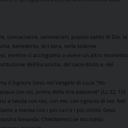
i/e, consacrati/e, seminaristi, popolo santo di Dio, la
ma, benedetto, ieri sera, nella solenne
cesi, mentre ci accingiamo a vivere un altro momento
stituzione dell’Eucaristia, del sacerdozio e, del
ma il Signore Gesù nel Vangelo di Luca: “Ho
qua con voi, prima della mia passione” (Lc 22, 15).
si a tavola con noi, con me, con ognuno di noi. Nel
diamo a mensa con i più cari e i più intimi. Gesù
in nostra bevanda. Chiediamoci se noi stessi