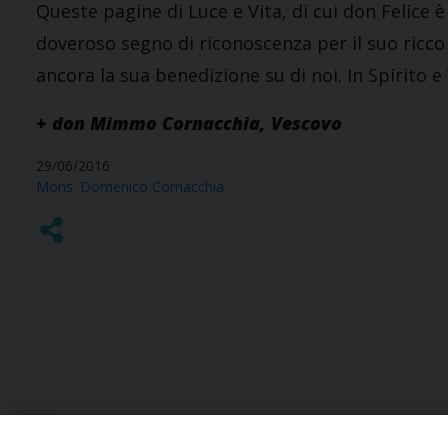
Queste pagine di Luce e Vita, di cui don Felice 
doveroso segno di riconoscenza per il suo ricco 
ancora la sua benedizione su di noi. In Spirito e 
+ don Mimmo Cornacchia, Vescovo
29/06/2016
Mons. Domenico Cornacchia