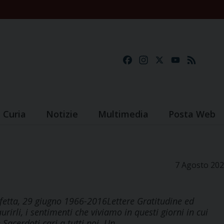
Facebook
Instagram
X
YouTube
Feed
Curia
Notizie
Multimedia
Posta Web
7 Agosto 20
lfetta, 29 giugno 1966-2016Lettere Gratitudine ed
irli, i sentimenti che viviamo in questi giorni in cui
e Sacerdoti cari a tutti noi. Un…