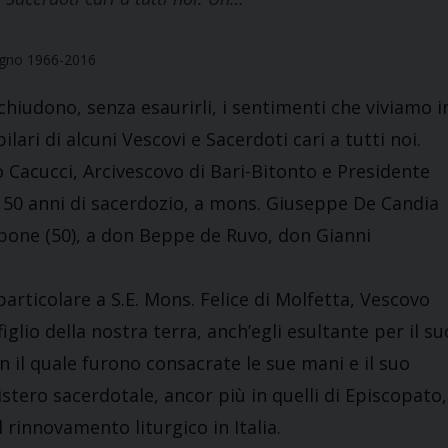
iugno 1966-2016
hiudono, senza esaurirli, i sentimenti che viviamo i
ilari di alcuni Vescovi e Sacerdoti cari a tutti noi.
 Cacucci, Arcivescovo di Bari-Bitonto e Presidente
i 50 anni di sacerdozio, a mons. Giuseppe De Candia
mbone (50), a don Beppe de Ruvo, don Gianni
articolare a S.E. Mons. Felice di Molfetta, Vescovo
iglio della nostra terra, anch’egli esultante per il su
n il quale furono consacrate le sue mani e il suo
stero sacerdotale, ancor più in quelli di Episcopato,
 rinnovamento liturgico in Italia.