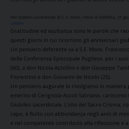
Nel Giubileo sacerdotale di S. E. Mons. Felice di Molfetta, 29 g
Lettere
Gratitudine ed esultanza sono le parole che racc
questi giorni in cui ricorrono gli anniversari giub
Un pensiero deferente va a S.E. Mons. Francesco
della Conferenza Episcopale Pugliese, per i suo
(60), a don Nicola Azzollini e don Giuseppe Ta
Fiorentino e don Giovanni de Nicolo (25).
Un pensiero augurale lo rivolgiamo in maniera p
emerito di Cerignola-Ascoli Satriano, carissimo f
Giubileo sacerdotale. L’olio del Sacro Crisma, co
capo, è fluito con abbondanza negli anni di mini
e nel competente contributo alla riflessione e al