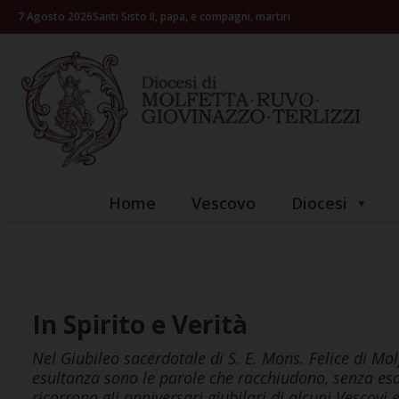
Skip
7 Agosto 2026
Santi Sisto II, papa, e compagni, martiri
to
content
Home
Vescovo
Diocesi
In Spirito e Verità
Nel Giubileo sacerdotale di S. E. Mons. Felice di Mo
esultanza sono le parole che racchiudono, senza esaur
ricorrono gli anniversari giubilari di alcuni Vescovi 