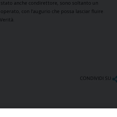
è stato anche condirettore, sono soltanto un
operato, con l’augurio che possa lasciar fluire
Verità.
CONDIVIDI SU