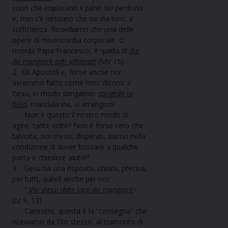
cuori che implorano il pane del perdono
e, non c’è nessuno che ne dia loro, a
sufficienza. Ricordiamo che una delle
opere di misericordia corporale, ci
ricorda Papa Francesco, è quella di
dar
da mangiare agli affamati
(MV 15).
2. Gli Apostoli e, forse anche noi
avremmo fatto come loro: dicono a
Gesù, in modo sbrigativo:
congeda la
folla
, mandala via, si arrangino!
Non è questo il nostro modo di
agire, tante volte? Non è forse vero che
talvolta, noi stessi, disperati, siamo nella
condizione di dover bussare a qualche
porta e chiedere aiuto!?
3. Gesù ha una risposta, chiara, precisa,
per tutti, quindi anche per noi:
“
Voi stessi date loro da mangiare
>
(
Lc
9, 13).
Carissimi, questa è la “consegna” che
riceviamo da Dio stesso, al tramonto di