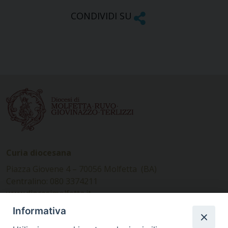
CONDIVIDI SU
Curia diocesana
Piazza Giovene 4 – 70056 Molfetta (BA)
Centralino: 080 3374211
www.diocesimolfetta.it –
diocesimolfetta@pec.chiesacattolica.it
Informativa