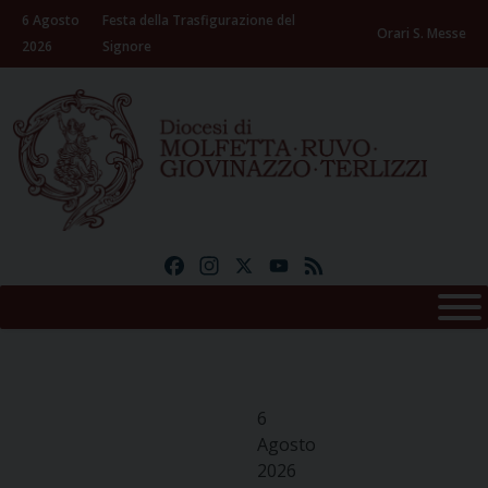
Skip
6 Agosto
Festa della Trasfigurazione del
to
Orari S. Messe
2026
Signore
content
Facebook
Instagram
X
YouTube
Feed
6
Agosto
2026