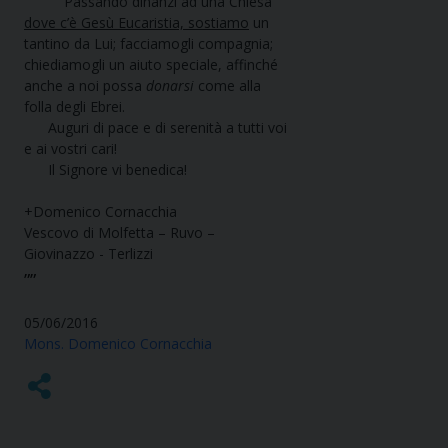
Passando dinanzi ad una Chiesa
dove c’è Gesù Eucaristia, sostiamo
un
tantino da Lui; facciamogli compagnia;
chiediamogli un aiuto speciale, affinché
anche a noi possa
donarsi
come alla
folla degli Ebrei.
Auguri di pace e di serenità a tutti voi
e ai vostri cari!
Il Signore vi benedica!
+Domenico Cornacchia
Vescovo di Molfetta – Ruvo –
Giovinazzo - Terlizzi
””
05/06/2016
Mons. Domenico Cornacchia