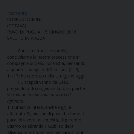
Intervento
CORPUS DOMINI
(OTTAVA)
RUVO DI PUGLIA , 5 GIUGNO 2016
SALUTO IN PIAZZA
Carissimi fratelli e sorelle,
concludiamo la nostra processione in
compagnia di Gesù Eucaristia, pensando
a quanto il Vangelo di San Luca (Lc 9,
11-17) ha riportato nella Liturgia di oggi:
I Discepoli vanno da Gesù,
pregandolo di congedare la folla, poiché
si trovano in
una zona deserta ed
affamati
.
1. L’umanità intera, anche oggi, è
affamata. Sì, più che di pane, ha fame di
pace, di lavoro, di serenità, di perdono.
Stiamo celebrando il
Giubileo
della
Misericordia
. Come non pensare ai tanti