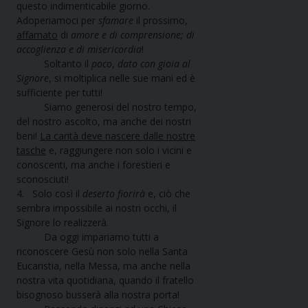
questo indimenticabile giorno.
Adoperiamoci per
sfamare
il prossimo,
affamato
di
amore e di comprensione; di
accoglienza e di misericordia
!
Soltanto il
poco
,
dato con gioia al
Signore
, si moltiplica nelle sue mani ed è
sufficiente per tutti!
Siamo generosi del nostro tempo,
del nostro ascolto, ma anche dei nostri
beni!
La carità deve nascere dalle nostre
tasche
e, raggiungere non solo i vicini e
conoscenti, ma anche i forestieri e
sconosciuti!
4. Solo così il
deserto fiorirà
e, ciò che
sembra impossibile ai nostri occhi, il
Signore lo realizzerà.
Da oggi impariamo tutti a
riconoscere Gesù non solo nella Santa
Eucaristia, nella Messa, ma anche nella
nostra vita quotidiana, quando il fratello
bisognoso busserà alla nostra porta!