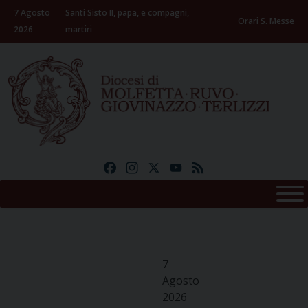
Skip
7 Agosto
Santi Sisto II, papa, e compagni,
to
Orari S. Messe
2026
martiri
content
Facebook
Instagram
X
YouTube
Feed
7
Agosto
2026