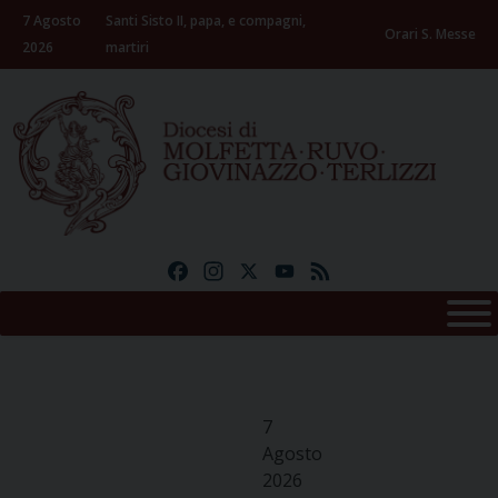
Skip
7 Agosto
Santi Sisto II, papa, e compagni,
to
Orari S. Messe
2026
martiri
content
Facebook
Instagram
X
YouTube
Feed
7
Agosto
2026