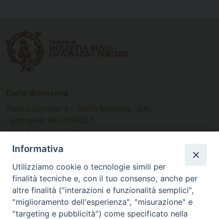
Curia diocesana
Piazza Giovene 4 – 70056 Molfetta (BA)
Centralino: 080 3374211
www.diocesimolfetta.it –
diocesimolfetta@pec.chiesacattolica.it
Informativa
Utilizziamo cookie o tecnologie simili per
Ufficio Comunicazioni sociali
finalità tecniche e, con il tuo consenso, anche per
altre finalità ("interazioni e funzionalità semplici",
Piazza Giovene 4 – 70056 Molfetta (BA)
"miglioramento dell'esperienza", "misurazione" e
comunicazionisociali@diocesimolfetta.it
"targeting e pubblicità") come specificato nella