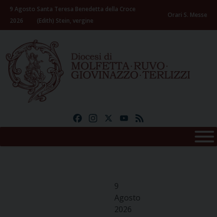
Skip
9 Agosto
Santa Teresa Benedetta della Croce
to
Orari S. Messe
2026
(Edith) Stein, vergine
content
Facebook
Instagram
X
YouTube
Feed
9
Agosto
2026