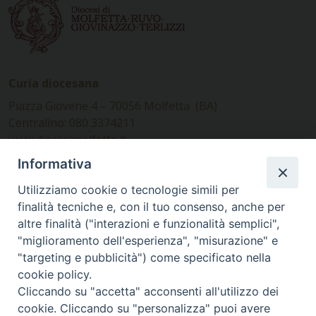
Curia diocesana
Piazza Giovene 4 – 70056 Molfetta (BA)
Centralino: 080 3374211
www.diocesimolfetta.it –
diocesimolfetta@pec.chiesacattolica.it
Informativa
Utilizziamo cookie o tecnologie simili per
Ufficio Comunicazioni sociali
finalità tecniche e, con il tuo consenso, anche per
altre finalità ("interazioni e funzionalità semplici",
Piazza Giovene 4 – 70056 Molfetta (BA)
"miglioramento dell'esperienza", "misurazione" e
comunicazionisociali@diocesimolfetta.it
"targeting e pubblicità") come specificato nella
cookie policy.
Cliccando su "accetta" acconsenti all'utilizzo dei
SEGUICI SU
cookie. Cliccando su "personalizza" puoi avere