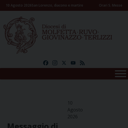
Skip
10 Agosto 2026
San Lorenzo, diacono e martire
Orari S. Messe
to
content
Facebook
Instagram
X
YouTube
Feed
10
Agosto
2026
Messaggio di