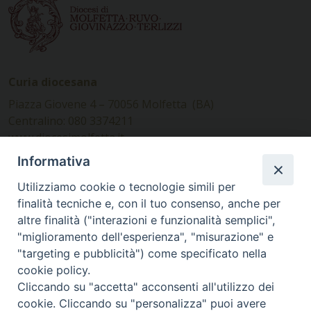
Curia diocesana
Piazza Giovene 4 – 70056 Molfetta (BA)
Centralino: 080 3374211
www.diocesimolfetta.it –
diocesimolfetta@pec.chiesacattolica.it
Informativa
Utilizziamo cookie o tecnologie simili per
Ufficio Comunicazioni sociali
finalità tecniche e, con il tuo consenso, anche per
altre finalità ("interazioni e funzionalità semplici",
Piazza Giovene 4 – 70056 Molfetta (BA)
"miglioramento dell'esperienza", "misurazione" e
comunicazionisociali@diocesimolfetta.it
"targeting e pubblicità") come specificato nella
cookie policy.
Cliccando su "accetta" acconsenti all'utilizzo dei
SEGUICI SU
cookie. Cliccando su "personalizza" puoi avere