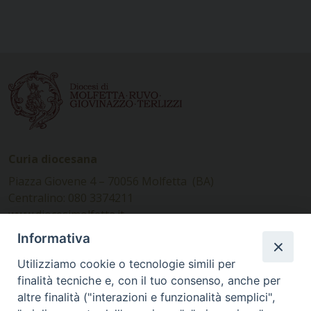
Curia diocesana
Piazza Giovene 4 – 70056 Molfetta (BA)
Centralino: 080 3374211
www.diocesimolfetta.it –
diocesimolfetta@pec.chiesacattolica.it
Informativa
Utilizziamo cookie o tecnologie simili per
Ufficio Comunicazioni sociali
finalità tecniche e, con il tuo consenso, anche per
altre finalità ("interazioni e funzionalità semplici",
Piazza Giovene 4 – 70056 Molfetta (BA)