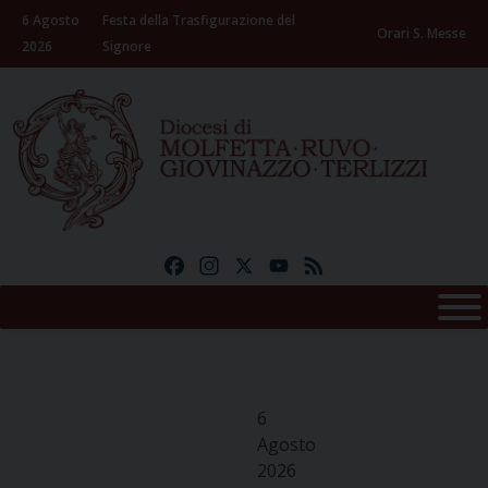
Skip
6 Agosto
Festa della Trasfigurazione del
to
Orari S. Messe
2026
Signore
content
Facebook
Instagram
X
YouTube
Feed
6
Agosto
2026