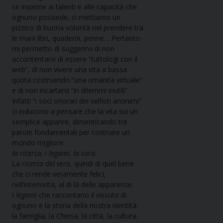
se insieme ai talenti e alle capacità che
ognuno possiede, ci mettiamo un
pizzico di buona volontà nel prendere tra
le mani libri, quaderni, penne… Pertanto
mi permetto di suggerirvi di non
accontentarvi di essere “tuttologi con il
web”, di non vivere una vita a bassa
quota costruendo “una umanità virtuale”
e di non incartarvi “in dilemmi inutili”.
Infatti “i soci onorari dei selfisti anonimi”
ci inducono a pensare che la vita sia un
semplice apparire, dimenticando tre
parole fondamentali per costruire un
mondo migliore:
la ricerca, i legami, la cura.
La
ricerca del vero
, quindi di quel bene
che ci rende veramente felici,
nell’interiorità, al di là delle apparenze.
I
legami
che raccontano il vissuto di
ognuno e la storia della nostra identità:
la famiglia, la Chiesa, la città, la cultura.