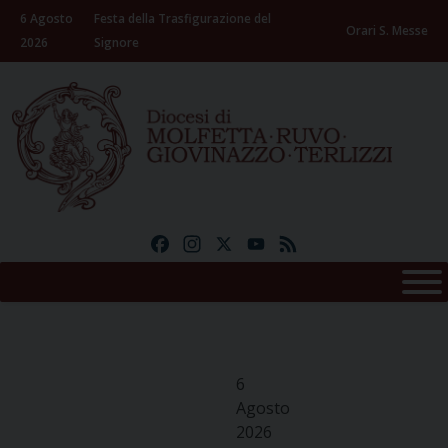
Skip
6 Agosto
Festa della Trasfigurazione del
to
Orari S. Messe
2026
Signore
content
Facebook
Instagram
X
YouTube
Feed
6
Agosto
2026