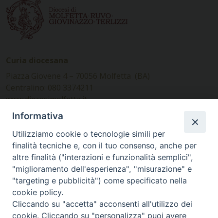
Curia diocesana
Piazza Giovene 4 – 70056 Molfetta (BA)
Centralino: 080 3374211
www.diocesimolfetta.it –
diocesimolfetta@pec.chiesacattolica.it
Informativa
Utilizziamo cookie o tecnologie simili per
Ufficio Comunicazioni sociali
finalità tecniche e, con il tuo consenso, anche per
altre finalità ("interazioni e funzionalità semplici",
Piazza Giovene 4 – 70056 Molfetta (BA)
"miglioramento dell'esperienza", "misurazione" e
comunicazionisociali@diocesimolfetta.it
"targeting e pubblicità") come specificato nella
cookie policy.
Cliccando su "accetta" acconsenti all'utilizzo dei
SEGUICI SU
cookie. Cliccando su "personalizza" puoi avere