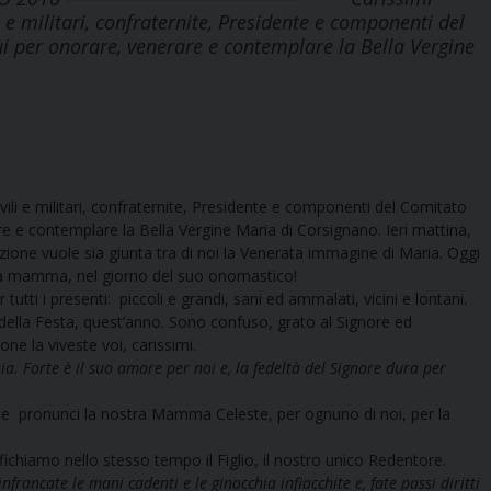
ili e militari, confraternite, Presidente e componenti del
qui per onorare, venerare e contemplare la Bella Vergine
vili e militari, confraternite, Presidente e componenti del Comitato
are e contemplare la Bella Vergine Maria di Corsignano. Ieri mattina,
izione vuole sia giunta tra di noi la Venerata immagine di Maria. Oggi
opria mamma, nel giorno del suo onomastico!
i i presenti: piccoli e grandi, sani ed ammalati, vicini e lontani.
lla Festa, quest’anno. Sono confuso, grato al Signore ed
 la viveste voi, carissimi.
oria. Forte è il suo amore per noi e, la fedeltà del Signore dura per
 pronunci la nostra Mamma Celeste, per ognuno di noi, per la
chiamo nello stesso tempo il Figlio, il nostro unico Redentore.
infrancate le mani cadenti e le ginocchia infiacchite e, fate passi diritti