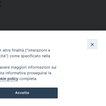
altre finalità ("interazioni e
cità") come specificato nella
SEGUICI SU
 avere maggiori informazioni sui
sta informativa proseguirai la
Facebook
Instagram
X
YouTube
Feed
kie policy
completa.
Accetta
Preferenze Cookie