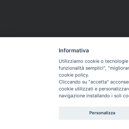
Informativa
Utilizziamo cookie o tecnologie s
funzionalità semplici", "miglior
cookie policy.
Curia diocesana
Cliccando su "accetta" acconsent
cookie utilizzati e personalizza
Piazza Giovene 4 – 70056 Molfetta (BA)
navigazione installando i soli co
Centralino: 080 3374211
www.diocesimolfetta.it – diocesimolfetta@pec.chiesacattol
Personalizza
Privacy Policy - trasparenza
© 2