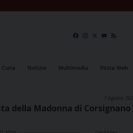
Facebook
Instagram
X
YouTube
Feed
Curia
Notizie
Multimedia
Posta Web
7 Agosto 20
sta della Madonna di Corsignano
6 ----------------------------------- Carissimi