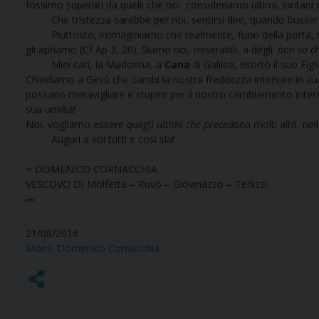
fossimo superati da quelli che noi consideriamo ultimi, lontani o
Che tristezza sarebbe per noi, sentirsi dire, quando busser
Piuttosto, immaginiamo che realmente, fuori della porta, non
gli apriamo (Cf Ap 3, 20). Siamo noi, miserabili, a dirgli:
non so ch
Miei cari, la Madonna, a
Cana
di Galilea, esortò il suo Fi
Chiediamo a Gesù che cambi la nostra freddezza interiore in auda
possano meravigliare e stupire per il nostro cambiamento interior
sua umiltà!
Noi, vogliamo essere
quegli ultimi che precedono
molti altri, ne
Auguri a voi tutti e così sia!
+ DOMENICO CORNACCHIA
VESCOVO DI Molfetta – Ruvo – Giovinazzo – Terlizzi
””
21/08/2016
Mons. Domenico Cornacchia