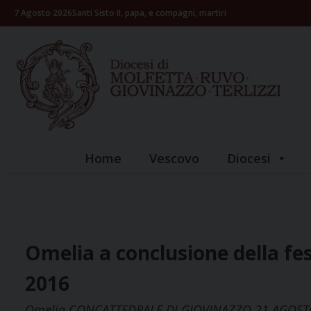
Skip
7 Agosto 2026
Santi Sisto II, papa, e compagni, martiri
to
content
Home
Vescovo
Diocesi
Omelia a conclusione della fe
2016
Omelia CONCATTEDRALE DI GIOVINAZZO 21 AGOSTO 201