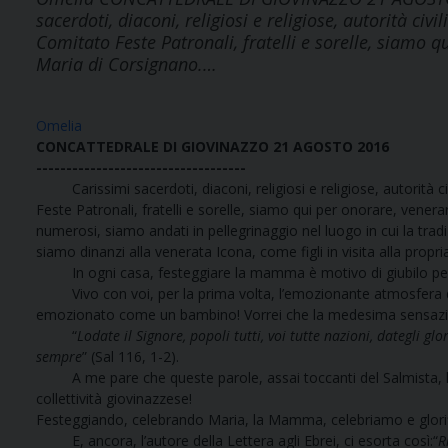
sacerdoti, diaconi, religiosi e religiose, autorità civ
Comitato Feste Patronali, fratelli e sorelle, siamo 
Maria di Corsignano.…
Omelia
CONCATTEDRALE DI
GIOVINAZZO 21 AGOSTO 2016
-----------------------------------
Carissimi sacerdoti, diaconi, religiosi e religiose, autorità ci
Feste Patronali, fratelli e sorelle, siamo qui per onorare, vener
numerosi, siamo andati in pellegrinaggio nel luogo in cui la trad
siamo dinanzi alla venerata Icona, come figli in visita alla pr
In ogni casa, festeggiare la mamma è motivo di giubilo per tutt
Vivo con voi, per la prima volta, l’emozionante atmosfera de
emozionato come un bambino! Vorrei che la medesima sensazione
“
Lodate il Signore, popoli tutti, voi tutte nazioni, dategli gl
sempre
” (Sal 116, 1-2).
A me pare che queste parole, assai toccanti del Salmista, le
collettività giovinazzese!
Festeggiando, celebrando Maria, la Mamma, celebriamo e glorifi
E, ancora, l’autore della Lettera agli Ebrei, ci esorta così:“
R