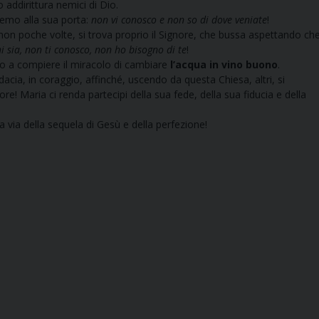
 addirittura nemici di Dio.
emo alla sua porta:
non vi conosco e non so di dove veniate
!
 poche volte, si trova proprio il Signore, che bussa aspettando ch
i sia, non ti conosco, non ho bisogno di te
!
glio a compiere il miracolo di cambiare
l’acqua in vino buono
.
cia, in coraggio, affinché, uscendo da questa Chiesa, altri, si
e! Maria ci renda partecipi della sua fede, della sua fiducia e della
lla via della sequela di Gesù e della perfezione!