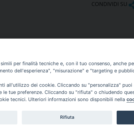
CONDIVIDI SU
imili per finalità tecniche e, con il tuo consenso, anche per 
amento dell'esperienza", "misurazione" e "targeting e pubbli
Ufficio Comunicazioni sociali
i all'utilizzo dei cookie. Cliccando su "personalizza" puoi
re le tue preferenze. Cliccando su "rifiuta" o chiudendo que
Piazza Giovene 4 – 70056 Molfetta (BA)
okie tecnici. Ulteriori informazioni sono disponibili nella
coo
comunicazionisociali@diocesimolfetta.it
ica.it
Rifiuta
016 - 2026 Diocesi Molfetta Ruvo Giovinazzo Terlizzi