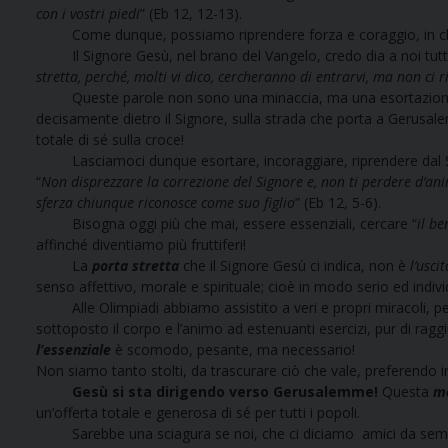
con i vostri piedi
” (Eb 12, 12-13).
Come dunque, possiamo riprendere forza e coraggio, in chi 
Il Signore Gesù, nel brano del Vangelo, credo dia a noi tutti la
stretta, perché, molti vi dico, cercheranno di entrarvi, ma non ci 
Queste parole non sono una minaccia, ma una esortazione;
decisamente dietro il Signore, sulla strada che porta a Gerusal
totale di sé sulla croce!
Lasciamoci dunque esortare, incoraggiare, riprendere dal Sig
“
Non disprezzare la correzione del Signore e, non ti perdere d’an
sferza chiunque riconosce come suo figlio
” (Eb 12, 5-6).
Bisogna oggi più che mai, essere essenziali, cercare “
il be
affinché diventiamo più fruttiferi!
La
porta stretta
che il Signore Gesù ci indica, non è
l’usci
senso affettivo, morale e spirituale; cioè in modo serio ed indivi
Alle Olimpiadi abbiamo assistito a veri e propri miracoli, per
sottoposto il corpo e l’animo ad estenuanti esercizi, pur di ragg
l’essenziale
è scomodo, pesante, ma necessario!
Non siamo tanto stolti, da trascurare ciò che vale, preferendo invec
Gesù si sta dirigendo verso Gerusalemme!
Questa
m
un’offerta totale e generosa di sé per tutti i popoli.
Sarebbe una sciagura se noi, che ci diciamo amici da sempre, a