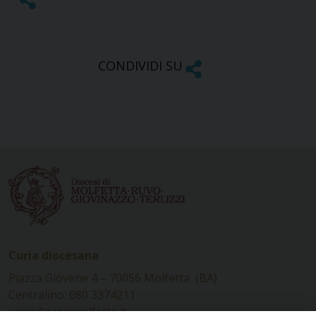
CONDIVIDI SU
Curia diocesana
Piazza Giovene 4 – 70056 Molfetta (BA)
Centralino: 080 3374211
www.diocesimolfetta.it –