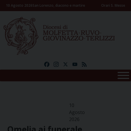
Skip
10 Agosto 2026
San Lorenzo, diacono e martire
Orari S. Messe
to
content
Facebook
Instagram
X
YouTube
Feed
10
Agosto
2026
Omelia ai funerale