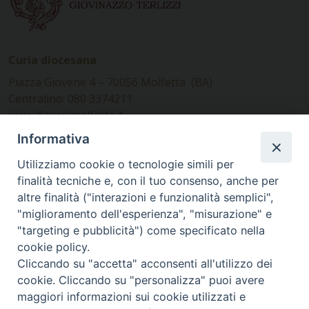
Curia diocesana
Piazza Giovene 4 – 70056 Molfetta (BA)
Centralino: 080 3374211
www.diocesimolfetta.it –
diocesimolfetta@pec.chiesacattolica.it
Informativa
Utilizziamo cookie o tecnologie simili per
Ufficio Comunicazioni sociali
finalità tecniche e, con il tuo consenso, anche per
altre finalità ("interazioni e funzionalità semplici",
Piazza Giovene 4 – 70056 Molfetta (BA)
"miglioramento dell'esperienza", "misurazione" e
comunicazionisociali@diocesimolfetta.it
"targeting e pubblicità") come specificato nella
cookie policy.
Cliccando su "accetta" acconsenti all'utilizzo dei
SEGUICI SU
cookie. Cliccando su "personalizza" puoi avere
Facebook
Instagram
X
YouTube
Feed
maggiori informazioni sui cookie utilizzati e