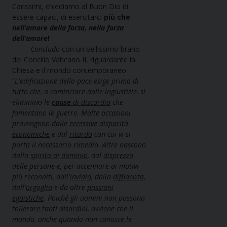
Carissimi, chiediamo al Buon Dio di
essere capaci, di esercitarci
più che
nell’amore della
forza, nella forza
dell’amore
!
Concludo
con un bellissimo brano
del Concilio Vaticano II, riguardante la
Chiesa e il mondo contemporaneo:
“
L'edificazione della pace esige prima di
tutto che, a cominciare dalle ingiustizie, si
eliminino le
cause
di discordia
che
fomentano le guerre. Molte occasioni
provengono dalle
eccessive disparità
economiche
e dal
ritardo
con cui vi si
porta il necessario rimedio. Altre nascono
dallo
spirito di dominio
, dal
disprezzo
delle persone e, per accennare ai motivi
più reconditi, dall'
invidia
, dalla
diffidenza
,
dall'
orgoglio
e da altre
passioni
egoistiche
. Poiché gli uomini non possono
tollerare tanti disordini, avviene che il
mondo, anche quando non conosce le