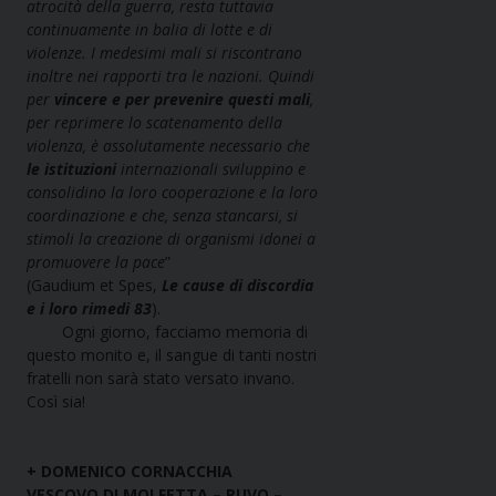
atrocità della guerra, resta tuttavia
continuamente in balia di lotte e di
violenze. I medesimi mali si riscontrano
inoltre nei rapporti tra le nazioni. Quindi
per
vincere e per prevenire questi mali
,
per reprimere lo scatenamento della
violenza, è assolutamente necessario che
le istituzioni
internazionali sviluppino e
consolidino la loro cooperazione e la loro
coordinazione e che, senza stancarsi, si
stimoli la creazione di organismi idonei a
promuovere la pace
”
(Gaudium et Spes,
Le cause di discordia
e i loro rimedi 83
).
Ogni giorno, facciamo memoria di
questo monito e, il sangue di tanti nostri
fratelli non sarà stato versato invano.
Così sia!
+ DOMENICO CORNACCHIA
VESCOVO DI
MOLFETTA – RUVO –