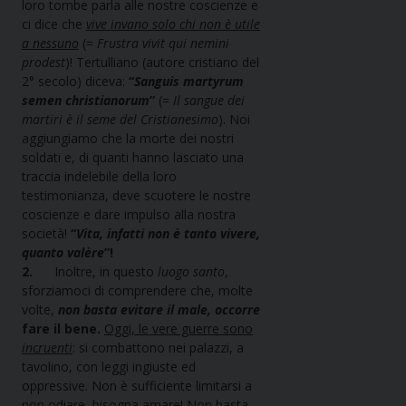
loro tombe parla alle nostre coscienze e
ci dice che
vive invano solo chi non è utile
a nessuno
(=
Frustra vivit qui nemini
prodest
)! Tertulliano (autore cristiano del
2° secolo) diceva:
“
Sanguis martyrum
semen christianorum
”
(=
Il sangue dei
martiri è il seme del Cristianesimo
). Noi
aggiungiamo che la morte dei nostri
soldati e, di quanti hanno lasciato una
traccia indelebile della loro
testimonianza, deve scuotere le nostre
coscienze e dare impulso alla nostra
società!
“
Vita, infatti non è tanto vivere,
quanto valère
”!
2.
Inoltre, in questo
luogo
santo
,
sforziamoci di comprendere che, molte
volte,
non basta evitare il male, occorre
fare il bene.
Oggi, le vere guerre sono
incruenti
: si combattono nei palazzi, a
tavolino, con leggi ingiuste ed
oppressive. Non è sufficiente limitarsi a
non odiare, bisogna amare! Non basta