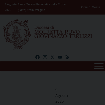
Skip
9 Agosto
Santa Teresa Benedetta della Croce
to
Orari S. Messe
2026
(Edith) Stein, vergine
content
Facebook
Instagram
X
YouTube
Feed
9
Agosto
2026