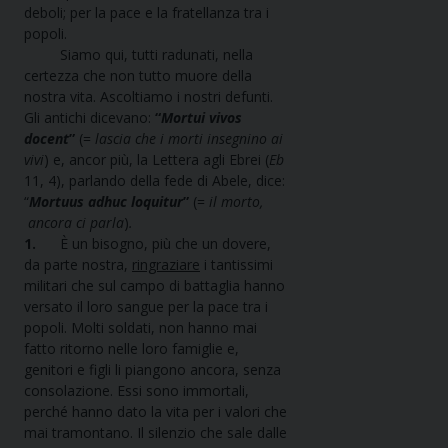
deboli; per la pace e la fratellanza tra i
popoli.
Siamo qui, tutti radunati, nella
certezza che non tutto muore della
nostra vita. Ascoltiamo i nostri defunti.
Gli antichi dicevano:
“
Mortui vivos
docent
”
(=
lascia che i morti insegnino ai
vivi
) e, ancor più, la Lettera agli Ebrei (
Eb
11, 4), parlando della fede di Abele, dice:
“
Mortuus adhuc loquitur
”
(=
il morto,
ancora ci parla
)
.
1.
È un bisogno, più che un dovere,
da parte nostra,
ringraziare
i tantissimi
militari che sul campo di battaglia hanno
versato il loro sangue per la pace tra i
popoli. Molti soldati, non hanno mai
fatto ritorno nelle loro famiglie e,
genitori e figli li piangono ancora, senza
consolazione. Essi sono immortali,
perché hanno dato la vita per i valori che
mai tramontano. Il silenzio che sale dalle