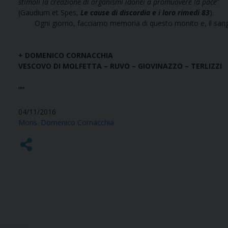
stimoli la creazione di organismi idonei a promuovere la pace
”
(Gaudium et Spes,
Le cause di discordia e i loro rimedi 83
).
Ogni giorno, facciamo memoria di questo monito e, il sangue di
+ DOMENICO CORNACCHIA
VESCOVO DI
MOLFETTA – RUVO –
GIOVINAZZO – TERLIZZI
””
04/11/2016
Mons. Domenico Cornacchia