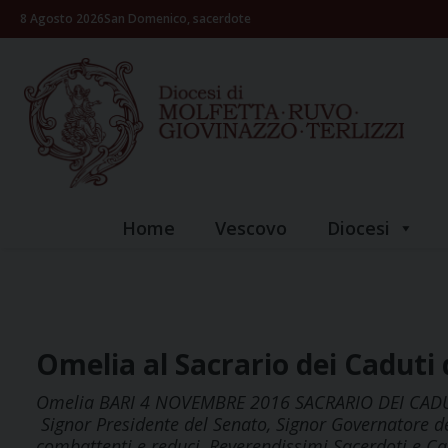
Skip
8 Agosto 2026
San Domenico, sacerdote
to
content
Home
Vescovo
Diocesi
Omelia al Sacrario dei Caduti 
Omelia BARI 4 NOVEMBRE 2016 SACRARIO DEI CADUTI
Signor Presidente del Senato, Signor Governatore dell
combattenti e reduci, Reverendissimi Sacerdoti e Capp