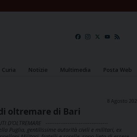
Facebook
Instagram
X
YouTube
Feed
Curia
Notizie
Multimedia
Posta Web
8 Agosto 20
di oltremare di Bari
 D’OLTREMARE ----------------------------------
a Puglia, gentilissime autorità civili e militari, ex
ellani Militari, fratelli e sorelle, sono lieto di essere…