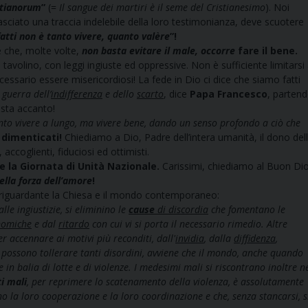
stianorum
”
(=
Il sangue dei martiri è il seme del Cristianesimo
). Noi
asciato una traccia indelebile della loro testimonianza, deve scuotere
fatti non è tanto vivere, quanto valère
”!
 che, molte volte,
non basta evitare il male, occorre
fare il bene.
 tavolino, con leggi ingiuste ed oppressive. Non è sufficiente limitarsi
ssario essere misericordiosi! La fede in Dio ci dice che siamo fatti
e
guerra dell’
indifferenza
e dello
scarto
, dice
Papa Francesco
, parten
 sta accanto!
nto vivere a lungo, ma vivere bene, dando un senso profondo a ciò che
 dimenticati!
Chiediamo a Dio, Padre dell’intera umanità, il dono del
accoglienti, fiduciosi ed ottimisti.
e la Giornata di Unità Nazionale.
Carissimi, chiediamo al Buon Di
nella forza dell’amore
!
, riguardante la Chiesa e il mondo contemporaneo:
lle ingiustizie, si eliminino le
cause
di discordia
che fomentano le
onomiche
e dal
ritardo
con cui vi si porta il necessario rimedio. Altre
r accennare ai motivi più reconditi, dall'
invidia
, dalla
diffidenza
,
 possono tollerare tanti disordini, avviene che il mondo, anche quando
in balia di lotte e di violenze. I medesimi mali si riscontrano inoltre n
i mali
, per reprimere lo scatenamento della violenza, è assolutamente
o la loro cooperazione e la loro coordinazione e che, senza stancarsi, s