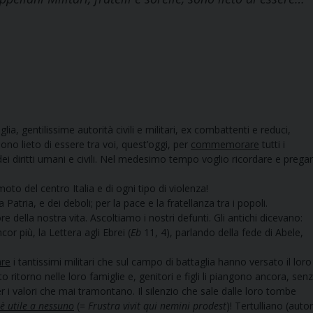
gentilissime autorità civili e militari, ex combattenti e reduci,
 sono lieto di essere tra voi, quest’oggi, per
commemorare
tutti i
 dei diritti umani e civili. Nel medesimo tempo voglio ricordare e prega
o del centro Italia e di ogni tipo di violenza!
tria, e dei deboli; per la pace e la fratellanza tra i popoli.
ella nostra vita. Ascoltiamo i nostri defunti. Gli antichi dicevano:
ncor più, la Lettera agli Ebrei (
Eb
11, 4), parlando della fede di Abele,
are
i tantissimi militari che sul campo di battaglia hanno versato il loro
o ritorno nelle loro famiglie e, genitori e figli li piangono ancora, sen
 i valori che mai tramontano. Il silenzio che sale dalle loro tombe
 è utile a nessuno
(=
Frustra vivit qui nemini prodest
)! Tertulliano (auto