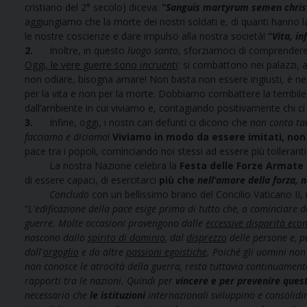
cristiano del 2° secolo) diceva:
“
Sanguis martyrum semen chri
aggiungiamo che la morte dei nostri soldati e, di quanti hanno l
le nostre coscienze e dare impulso alla nostra società!
“
Vita, in
2.
Inoltre, in questo
luogo
santo
, sforziamoci di comprendere
Oggi, le vere guerre sono
incruenti
: si combattono nei palazzi, a
non odiare, bisogna amare! Non basta non essere ingiusti, è nece
per la vita e non per la morte. Dobbiamo combattere la terribil
dall’ambiente in cui viviamo e, contagiando positivamente chi ci
3.
Infine, oggi, i nostri cari defunti ci dicono che
non conta ta
facciamo e diciamo
!
Viviamo in modo da essere imitati, non
pace tra i popoli, cominciando noi stessi ad essere più tolleranti, 
La nostra Nazione celebra la
Festa delle Forze Armate 
di essere capaci, di esercitarci
più che
nell’amore della
forza, 
Concludo
con un bellissimo brano del Concilio Vaticano II
“
L'edificazione della pace esige prima di tutto che, a cominciare da
guerre. Molte occasioni provengono dalle
eccessive disparità ec
nascono dallo
spirito di dominio
, dal
disprezzo
delle persone e, pe
dall'
orgoglio
e da altre
passioni egoistiche
. Poiché gli uomini non
non conosce le atrocità della guerra, resta tuttavia continuamente 
rapporti tra le nazioni. Quindi per
vincere e per prevenire quest
necessario che
le istituzioni
internazionali sviluppino e consolidin