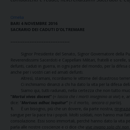
Omelia
BARI 4 NOVEMBRE 2016
SACRARIO DEI CADUTI D’OLTREMARE
----------------------------------
Signor Presidente del Senato, Signor Governatore della Puglia, 
Reverendissimi Sacerdoti e Cappellani Militari, fratelli e sorelle,
defunti, caduti in guerra, in ogni parte del mondo, per la difesa
anche per i vostri cari ed amati defunti.
Altresì, stamani, ricordiamo le vittime del disastroso terremot
Ci inchiniamo dinanzi a chi ha dato la vita per la difesa della Pa
Siamo qui, tutti radunati, nella certezza che non tutto muore d
“
Mortui vivos docent
”
(=
lascia che i morti insegnino ai vivi
) e, a
dice: “
Mortuus adhuc loquitur
”
(=
il morto, ancora ci parla
)
.
1.
È un bisogno, più che un dovere, da parte nostra,
ringrazi
sangue per la pace tra i popoli. Molti soldati, non hanno mai fatt
consolazione. Essi sono immortali, perché hanno dato la vita per
parla alle nostre coscienze e ci dice che
vive invano solo chi non