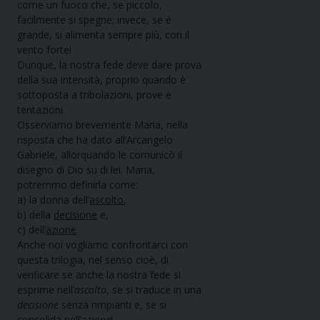
come un fuoco che, se piccolo,
facilmente si spegne; invece, se è
grande, si alimenta sempre più, con il
vento forte!
Dunque, la nostra fede deve dare prova
della sua intensità, proprio quando è
sottoposta a tribolazioni, prove e
tentazioni.
Osserviamo brevemente Maria, nella
risposta che ha dato all’Arcangelo
Gabriele, allorquando le comunicò il
disegno di Dio su di lei. Maria,
potremmo definirla come:
a) la donna dell’
ascolto
,
b) della
decisione
e,
c) dell’
azione
.
Anche noi vogliamo confrontarci con
questa trilogia, nel senso cioè, di
verificare se anche la nostra fede si
esprime nell’
ascolto
, se si traduce in una
decisione
senza rimpianti e, se si
consolida nell’a
zione
!