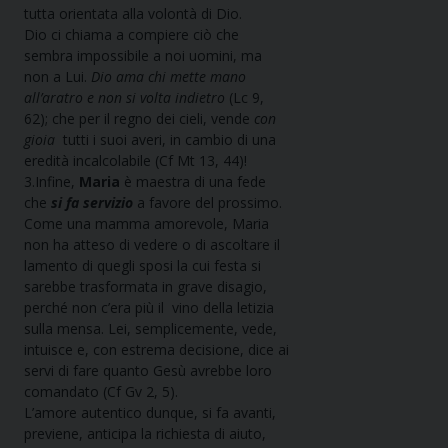
tutta orientata alla volontà di Dio.
Dio ci chiama a compiere ciò che
sembra impossibile a noi uomini, ma
non a Lui.
Dio ama chi mette mano
all’aratro e non si volta indietro
(Lc 9,
62); che per il regno dei cieli, vende
con
gioia
tutti i suoi averi, in cambio di una
eredità incalcolabile (Cf Mt 13, 44)!
3.Infine,
Maria
è maestra di una fede
che
si fa servizio
a favore del prossimo.
Come una mamma amorevole, Maria
non ha atteso di vedere o di ascoltare il
lamento di quegli sposi la cui festa si
sarebbe trasformata in grave disagio,
perché non c’era più il vino della letizia
sulla mensa. Lei, semplicemente, vede,
intuisce e, con estrema decisione, dice ai
servi di fare quanto Gesù avrebbe loro
comandato (Cf Gv 2, 5).
L’amore autentico dunque, si fa avanti,
previene, anticipa la richiesta di aiuto,