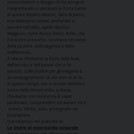
senza mettere a disagio chi ha bisogno!
Frequentando e varcando la Porta Santa
di questa Basilica Minore, fatta di pietre,
mai dobbiamo violare, profanare e,
lasciare nell’oblio, quella
Basilica
Maggiore,
come diceva Mons. Bello, che
è il nostro prossimo, racchiuso nei panni
della povertà, dell’indigenza e della
indifferenza.
A Maria chiediamo la forza della fede,
dell’ascolto e dell’azione che si fa
servizio, sollecitudine per gli indigenti e
accompagnamento di che non ce la fa.
In questo tempo che ci rimane dell’Anno
Santo della Misericordia, a Maria,
chiediamo con insistenza di saper
perdonare, comprendere ed aiutare chi è
stanco, sfinito, solo, emarginato ed
incompreso.
Esercitiamoci nel praticare le:
Le Opere di
misericordia corporale
:
dar da mangiare agli affamati; dar da