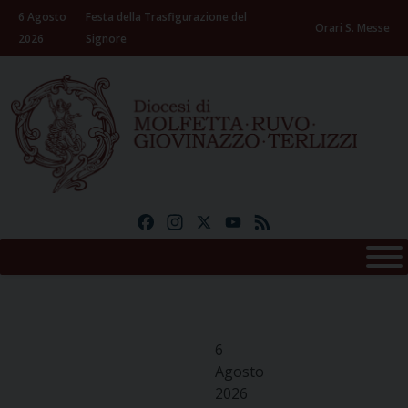
Skip
6 Agosto
Festa della Trasfigurazione del
to
Orari S. Messe
2026
Signore
content
Facebook
Instagram
X
YouTube
Feed
6
Agosto
2026