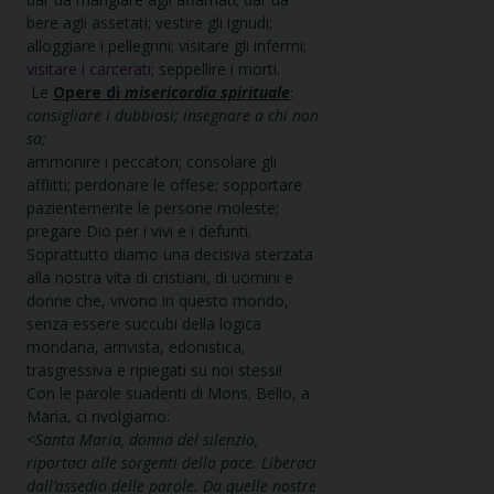
bere agli assetati; vestire gli ignudi;
alloggiare i pellegrini; visitare gli infermi;
visitare i carcerati
; seppellire i morti.
Le
Opere di
misericordia spirituale
:
consigliare i dubbiosi; insegnare a chi non
sa;
ammonire i peccatori; consolare gli
afflitti; perdonare le offese; sopportare
pazientemente le persone moleste;
pregare Dio per i vivi e i defunti.
Soprattutto diamo una decisiva sterzata
alla nostra vita di cristiani, di uomini e
donne che, vivono in questo mondo,
senza essere succubi della logica
mondana, arrivista, edonistica,
trasgressiva e ripiegati su noi stessi!
Con le parole suadenti di Mons. Bello, a
Maria, ci rivolgiamo:
<
Santa Maria, donna del silenzio,
riportaci alle sorgenti della pace. Liberaci
dall’assedio delle parole. Da quelle nostre