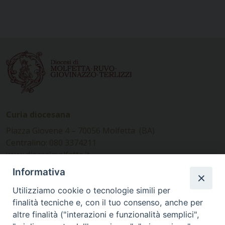
Curia diocesana
Piazza Giovene 4 – 70056 Molfetta (BA)
Centralino: 080 3374211
www.diocesimolfetta.it –
diocesimolfetta@pec.chiesacattolica.it
Informativa
Utilizziamo cookie o tecnologie simili per
Ufficio Comunicazioni sociali
finalità tecniche e, con il tuo consenso, anche per
altre finalità ("interazioni e funzionalità semplici",
Piazza Giovene 4 – 70056 Molfetta (BA)