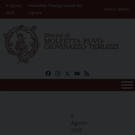
Skip
6 Agosto
Festa della Trasfigurazione del
to
Orari S. Messe
2026
Signore
content
Facebook
Instagram
X
YouTube
Feed
6
Agosto
2026