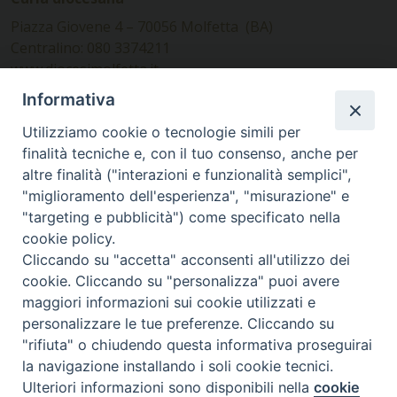
Piazza Giovene 4 – 70056 Molfetta (BA)
Centralino: 080 3374211
www.diocesimolfetta.it –
diocesimolfetta@pec.chiesacattolica.it
Informativa
Utilizziamo cookie o tecnologie simili per
Ufficio Comunicazioni sociali
finalità tecniche e, con il tuo consenso, anche per
altre finalità ("interazioni e funzionalità semplici",
Piazza Giovene 4 – 70056 Molfetta (BA)
"miglioramento dell'esperienza", "misurazione" e
comunicazionisociali@diocesimolfetta.it
"targeting e pubblicità") come specificato nella
cookie policy.
Cliccando su "accetta" acconsenti all'utilizzo dei
SEGUICI SU
cookie. Cliccando su "personalizza" puoi avere
Facebook
Instagram
X
YouTube
Feed
maggiori informazioni sui cookie utilizzati e
personalizzare le tue preferenze. Cliccando su
Privacy Policy - trasparenza
"rifiuta" o chiudendo questa informativa proseguirai
la navigazione installando i soli cookie tecnici.
© 2016 - 2026 Diocesi Molfetta Ruvo Giovinazzo Terlizzi
Ulteriori informazioni sono disponibili nella
cookie
Preferenze Cookie