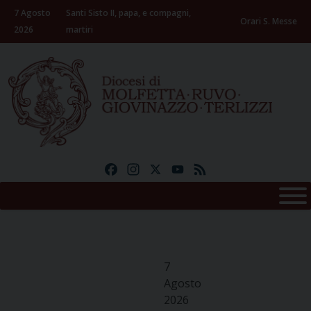
Skip
7 Agosto
Santi Sisto II, papa, e compagni,
to
Orari S. Messe
2026
martiri
content
Facebook
Instagram
X
YouTube
Feed
7
Agosto
2026