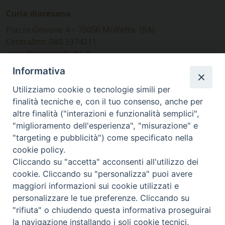
Curia diocesana
Piazza Giovene 4 – 70056 Molfetta (BA)
Centralino: 080 3374211
www.diocesimolfetta.it –
diocesimolfetta@pec.chiesacattolica.it
Informativa
Utilizziamo cookie o tecnologie simili per
Ufficio Comunicazioni sociali
finalità tecniche e, con il tuo consenso, anche per
altre finalità ("interazioni e funzionalità semplici",
Piazza Giovene 4 – 70056 Molfetta (BA)
"miglioramento dell'esperienza", "misurazione" e
comunicazionisociali@diocesimolfetta.it
"targeting e pubblicità") come specificato nella
cookie policy.
Cliccando su "accetta" acconsenti all'utilizzo dei
SEGUICI SU
cookie. Cliccando su "personalizza" puoi avere
Facebook
Instagram
X
YouTube
Feed
maggiori informazioni sui cookie utilizzati e
personalizzare le tue preferenze. Cliccando su
Privacy Policy - trasparenza
"rifiuta" o chiudendo questa informativa proseguirai
la navigazione installando i soli cookie tecnici.