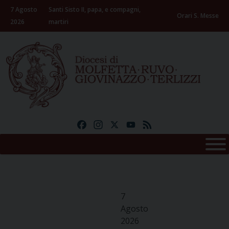
Skip
7 Agosto
Santi Sisto II, papa, e compagni,
to
Orari S. Messe
2026
martiri
content
Facebook
Instagram
X
YouTube
Feed
7
Agosto
2026