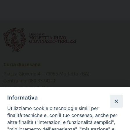
Curia diocesana
Piazza Giovene 4 – 70056 Molfetta (BA)
Centralino: 080 3374211
www.diocesimolfetta.it –
diocesimolfetta@pec.chiesacattolica.it
Informativa
Utilizziamo cookie o tecnologie simili per
Ufficio Comunicazioni sociali
finalità tecniche e, con il tuo consenso, anche per
altre finalità ("interazioni e funzionalità semplici",
Piazza Giovene 4 – 70056 Molfetta (BA)
"miglioramento dell'esperienza", "misurazione" e