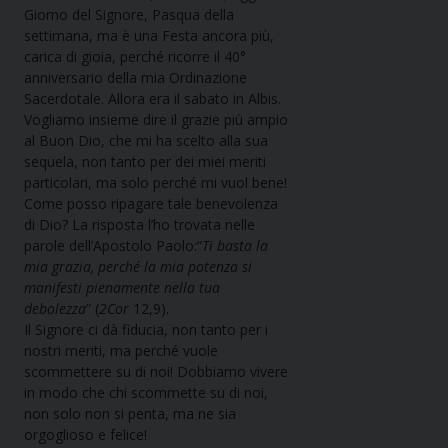
Giorno del Signore, Pasqua della
settimana, ma è una Festa ancora più,
carica di gioia, perché ricorre il 40°
anniversario della mia Ordinazione
Sacerdotale. Allora era il sabato in Albis.
Vogliamo insieme dire il grazie più ampio
al Buon Dio, che mi ha scelto alla sua
sequela, non tanto per dei miei meriti
particolari, ma solo perché mi vuol bene!
Come posso ripagare tale benevolenza
di Dio? La risposta l’ho trovata nelle
parole dell’Apostolo Paolo:“
Ti basta la
mia grazia, perché la mia potenza si
manifesti pienamente nella tua
debolezza
” (
2Cor
12,9).
Il Signore ci dà fiducia, non tanto per i
nostri meriti, ma perché vuole
scommettere su di noi! Dobbiamo vivere
in modo che chi scommette su di noi,
non solo non si penta, ma ne sia
orgoglioso e felice!