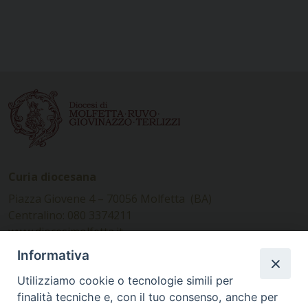
Curia diocesana
Piazza Giovene 4 – 70056 Molfetta (BA)
Centralino: 080 3374211
www.diocesimolfetta.it –
diocesimolfetta@pec.chiesacattolica.it
Informativa
Utilizziamo cookie o tecnologie simili per
Ufficio Comunicazioni sociali
finalità tecniche e, con il tuo consenso, anche per