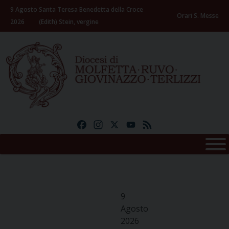
Skip
9 Agosto
Santa Teresa Benedetta della Croce
to
Orari S. Messe
2026
(Edith) Stein, vergine
content
Facebook
Instagram
X
YouTube
Feed
9
Agosto
2026