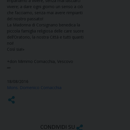
impariamo a vivere, senza mai lasciarci
vivere; a dare ogni giorno un senso a ciò
che facciamo, senza mai avere rimpianti
del nostro passato!
La Madonna di Corsignano benedica la
piccola famiglia religiosa delle care suore
dell’Oratorio, la nostra Città e tutti quanti
noi!
Così sia!»
+don Mimmo Cornacchia, Vescovo
””
18/08/2016
Mons. Domenico Cornacchia
CONDIVIDI SU