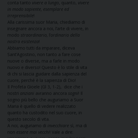
conta tanto
vivere a lungo
, quanto,
vivere
in modo sapiente, esemplare ed
irreprensibile
!
Alla carissima suor Maria, chiediamo di
insegnare ancora a noi, l’arte di vivere, in
modo
straordinario,
l’
ordinario della
nostra esistenza
!
Abbiamo tutti da imparare, diceva
Sant’Agostino, non tanto a fare cose
nuove o diverse, ma a farle in modo
nuovo e diverso! Questo è lo stile di vita
di chi si lascia guidare dalla sapienza del
cuore, perché è la sapienza di Dio!
Il Profeta Gioele (Gl 3, 1-2), dice che i
nostri
anziani
avranno ancora
sogni
! Il
sogno più bello che auguriamo a Suor
Maria è quello di vedere realizzato
quanto ha custodito nel suo cuore, in
questo secolo di vita.
A noi, auguriamo di
invecchiare
sì, ma di
non
essere
mai
vecchi
! Vale a dire: