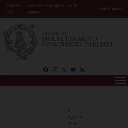
Skip
6 Agosto
Festa della Trasfigurazione del
to
Orari S. Messe
2026
Signore
content
Facebook
Instagram
X
YouTube
Feed
6
Agosto
2026