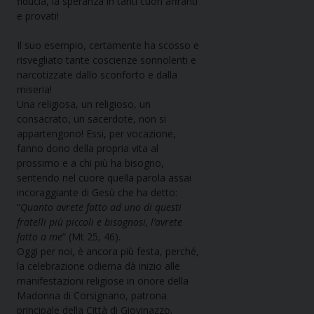
fiducia, la speranza in tanti cuori affranti
e provati!
Il suo esempio, certamente ha scosso e
risvegliato tante coscienze sonnolenti e
narcotizzate dallo sconforto e dalla
miseria!
Una religiosa, un religioso, un
consacrato, un sacerdote, non si
appartengono! Essi, per vocazione,
fanno dono della propria vita al
prossimo e a chi più ha bisogno,
sentendo nel cuore quella parola assai
incoraggiante di Gesù che ha detto:
“
Quanto avrete fatto ad uno di questi
fratelli più piccoli e bisognosi, l’avrete
fatto a me
” (Mt 25, 46).
Oggi per noi, è ancora più festa, perché,
la celebrazione odierna dà inizio alle
manifestazioni religiose in onore della
Madonna di Corsignano, patrona
principale della Città di Giovinazzo.