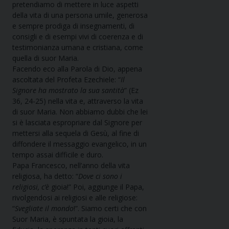
pretendiamo di mettere in luce aspetti
della vita di una persona umile, generosa
e sempre prodiga di insegnamenti, di
consigli e di esempi vivi di coerenza e di
testimonianza umana e cristiana, come
quella di suor Maria.
Facendo eco alla Parola di Dio, appena
ascoltata del Profeta Ezechiele: “
Il
Signore ha mostrato la sua santità
” (Ez
36, 24-25) nella vita e, attraverso la vita
di suor Maria. Non abbiamo dubbi che lei
si è lasciata espropriare dal Signore per
mettersi alla sequela di Gesù, al fine di
diffondere il messaggio evangelico, in un
tempo assai difficile e duro.
Papa Francesco, nell’anno della vita
religiosa, ha detto: “
Dove ci sono i
religiosi, c’è
gioia!” Poi, aggiunge il Papa,
rivolgendosi ai religiosi e alle religiose:
“
Svegliate il mondo
!”. Siamo certi che con
Suor Maria, è spuntata la gioia, la