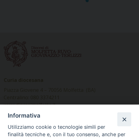
Curia diocesana
Piazza Giovene 4 – 70056 Molfetta (BA)
Centralino: 080 3374211
www.diocesimolfetta.it –
diocesimolfetta@pec.chiesacattolica.it
Informativa
Utilizziamo cookie o tecnologie simili per
Ufficio Comunicazioni sociali
finalità tecniche e, con il tuo consenso, anche per