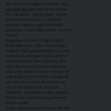
Alla Madonna, vogliamo chiedere “
non
solo anni alla vita
” della nostra sorella,
ma soprattutto “
vita agli anni
”, a quelli
che il buon Dio le vorrà concedere
ancora! Il Signore voglia soprattutto
assicurare, a Suor Maria, salute, serenità
e pace!
Ringraziamo insieme il Signore per il
dono della vita e, nello stesso tempo,
vogliamo tutti quanti impegnarci a vivere
in modo da anticipare
l’aldilà
,
nell’al di
qua
! Guardiamo “oltre” il tempo, oltre
l’età, oltre la visione terrena della vita.
L’Apostolo Paolo ci esorta a “
cercare le
cose di lassù
” (Col 3,1) ben consapevoli
che non siamo eterni qui in terra, ma
che la vera patria è nel cielo! Con
l’Apostolo, impariamo a saper valutare i
beni terreni
e
quelli eterni
, preferendo
questi a quelli!
Il Libro della Sapienza ci ricorda che non