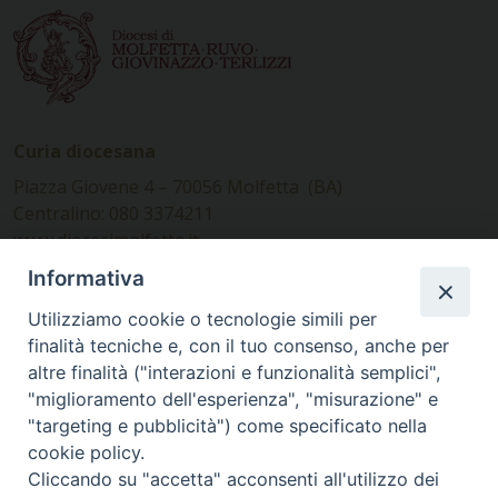
Curia diocesana
Piazza Giovene 4 – 70056 Molfetta (BA)
Centralino: 080 3374211
www.diocesimolfetta.it –
diocesimolfetta@pec.chiesacattolica.it
Informativa
Utilizziamo cookie o tecnologie simili per
Ufficio Comunicazioni sociali
finalità tecniche e, con il tuo consenso, anche per
altre finalità ("interazioni e funzionalità semplici",
Piazza Giovene 4 – 70056 Molfetta (BA)
"miglioramento dell'esperienza", "misurazione" e
comunicazionisociali@diocesimolfetta.it
"targeting e pubblicità") come specificato nella
cookie policy.
Cliccando su "accetta" acconsenti all'utilizzo dei
SEGUICI SU