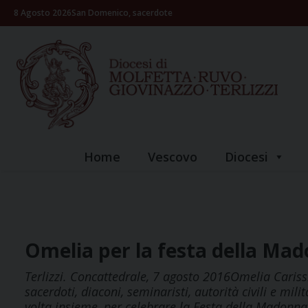
Skip
8 Agosto 2026
San Domenico, sacerdote
to
content
Home
Vescovo
Diocesi
Omelia per la festa della Mad
Terlizzi. Concattedrale, 7 agosto 2016Omelia Carissi
sacerdoti, diaconi, seminaristi, autorità civili e mil
volta insieme, per celebrare la Festa della Madonna