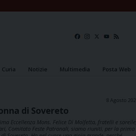
Facebook
Instagram
X
YouTube
Feed
Curia
Notizie
Multimedia
Posta Web
8 Agosto 20
onna di Sovereto
ma Eccellenza Mons. Felice Di Molfetta, fratelli e sorelle
itari, Comitato Feste Patronali, siamo riuniti, per la prima
 di Sovereto. Ho nel cuore una gioia grande, perché…