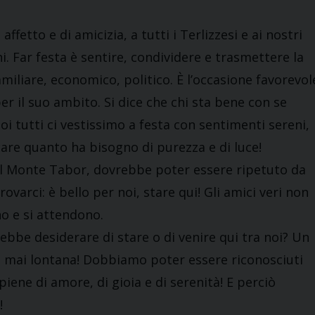
fetto e di amicizia, a tutti i Terlizzesi e ai nostri
i. Far festa è sentire, condividere e trasmettere la
familiare, economico, politico. È l’occasione favorevol
per il suo ambito. Si dice che chi sta bene con se
noi tutti ci vestissimo a festa con sentimenti sereni,
icare quanto ha bisogno di purezza e di luce!
sul Monte Tabor, dovrebbe poter essere ripetuto da
ovarci: è bello per noi, stare qui! Gli amici veri non
o e si attendono.
ebbe desiderare di stare o di venire qui tra noi? Un
 è mai lontana! Dobbiamo poter essere riconosciuti
iene di amore, di gioia e di serenità! E perciò
!