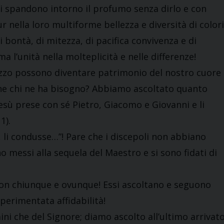
fiori spandono intorno il profumo senza dirlo e con
 nella loro multiforme bellezza e diversità di colori
bontà, di mitezza, di pacifica convivenza e di
l’unità nella molteplicità e nelle differenze!
ezzo possono diventare patrimonio del nostro cuore
rne chi ne ha bisogno? Abbiamo ascoltato quanto
esù prese con sé Pietro, Giacomo e Giovanni e li
1).
é, li condusse…”! Pare che i discepoli non abbiano
o messi alla sequela del Maestro e si sono fidati di
con chiunque e ovunque! Essi ascoltano e seguono
sperimentata affidabilità!
ini che del Signore; diamo ascolto all’ultimo arrivat