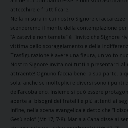
anche noi dobbiamo essere non solo ascoltatori, 
attecchire e fruttificare.
Nella misura in cui nostro Signore ci accarezze
scenderemo il monte della contemplazione per i
“Alzatevi e non temete” è l’invito che Signore ri
vittima dello scoraggiamento e della indifferenza.
Trasfigurazione è avere una figura, un volto nuo
Nostro Signore invita noi tutti a presentarci al
attraente! Ognuno faccia bene la sua parte, a q
sola, anche se molteplici e diversi sono i punti 
dell’arcobaleno. Insieme si può essere protagoni
aperte ai bisogni dei fratelli e più attenti ai seg
Infine, nella scena evangelica è detto che “I dis
Gesù solo” (Mt 17, 7-8). Maria a Cana disse ai serv