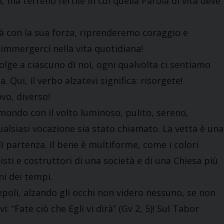
ma terreno fertile in cui quella Parola di vita deve
rà con la sua forza, riprenderemo coraggio e
mmergerci nella vita quotidiana!
volge a ciascuno di noi, ogni qualvolta ci sentiamo
 Qui, il verbo alzatevi significa: risorgete!
vo, diverso!
 mondo con il volto luminoso, pulito, sereno,
ualsiasi vocazione sia stato chiamato. La vetta è una
di partenza. Il bene è multiforme, come i colori
sti e costruttori di una società e di una Chiesa più
ni dei tempi.
cepoli, alzando gli occhi non videro nessuno, se non
i: “Fate ciò che Egli vi dirà” (Gv 2, 5)! Sul Tabor