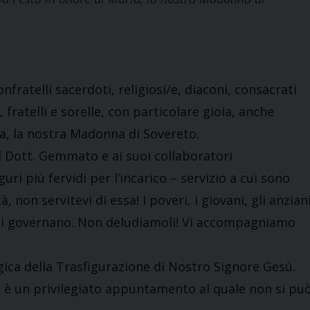
nfratelli sacerdoti, religiosi/e, diaconi, consacrati
, fratelli e sorelle, con particolare gioia, anche
a, la nostra Madonna di Sovereto.
l Dott. Gemmato e ai suoi collaboratori
ri più fervidi per l’incarico – servizio a cui sono
, non servitevi di essa! I poveri, i giovani, gli anziani
 li governano. Non deludiamoli! Vi accompagniamo
gica della Trasfigurazione di Nostro Signore Gesù.
e è un privilegiato appuntamento al quale non si pu