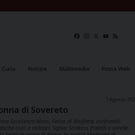
Facebook
Instagram
X
YouTube
Feed
Curia
Notizie
Multimedia
Posta Web
7 Agosto 20
onna di Sovereto
ma Eccellenza Mons. Felice di Molfetta, confratelli
orità civili e militari, Signor Sindaco, fratelli e sorelle,
la Festa in onore di Maria, la nostra Madonna di