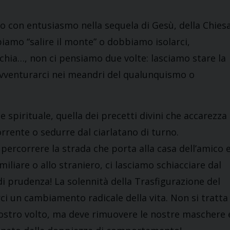
o con entusiasmo nella sequela di Gesù, della Chies
iamo “salire il monte” o dobbiamo isolarci,
schia…, non ci pensiamo due volte: lasciamo stare la
er avventurarci nei meandri del qualunquismo o
e spirituale, quella dei precetti divini che accarezza 
orrente o sedurre dal ciarlatano di turno.
 percorrere la strada che porta alla casa dell’amico 
iliare o allo straniero, ci lasciamo schiacciare dal
i prudenza! La solennità della Trasfigurazione del
ci un cambiamento radicale della vita. Non si tratta
 nostro volto, ma deve rimuovere le nostre maschere 