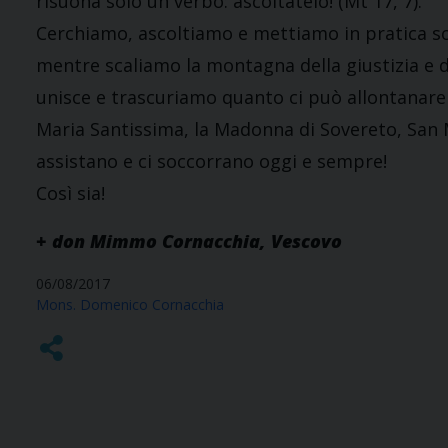
risuona solo un verbo: ascoltatelo! (Mt 17, 7).
Cerchiamo, ascoltiamo e mettiamo in pratica sol
mentre scaliamo la montagna della giustizia e 
unisce e trascuriamo quanto ci può allontanare 
Maria Santissima, la Madonna di Sovereto, San M
assistano e ci soccorrano oggi e sempre!
Così sia!
+ don Mimmo Cornacchia, Vescovo
06/08/2017
Mons. Domenico Cornacchia