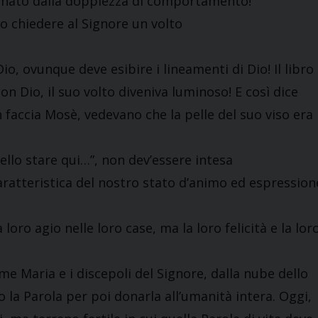
segnato dalla doppiezza di comportamento!
mo chiedere al Signore un volto
, ovunque deve esibire i lineamenti di Dio! Il libro
n Dio, il suo volto diveniva luminoso! E così dice
in faccia Mosè, vedevano che la pelle del suo viso era
bello stare qui…”, non dev’essere intesa
tteristica del nostro stato d’animo ed espression
loro agio nelle loro case, ma la loro felicità e la lor
!
 Maria e i discepoli del Signore, dalla nube dello
o la Parola per poi donarla all’umanità intera. Oggi,