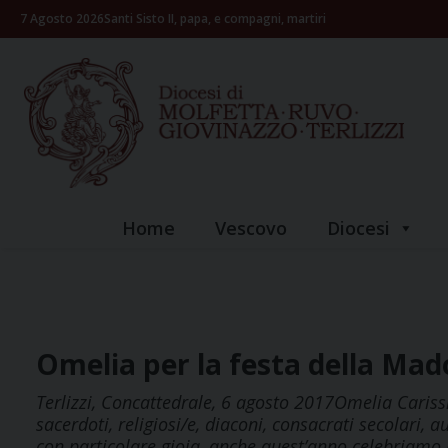
Skip
7 Agosto 2026
Santi Sisto II, papa, e compagni, martiri
to
content
Home
Vescovo
Diocesi
Omelia per la festa della Mad
Terlizzi, Concattedrale, 6 agosto 2017Omelia Carissi
sacerdoti, religiosi/e, diaconi, consacrati secolari, aut
con particolare gioia, anche quest’anno celebriamo 