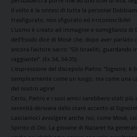
persuaderci a porre fine ad uno stile di vita, 
Il volto è la sintesi di tutta la persona! Dobbia
trasfigurato, non sfigurato ed irriconoscibile!
L’uomo è creato ad immagine e somiglianza di Dio
dell’Esodo dice di Mosè che, dopo aver parlato co
ancora l’autore sacro: “Gli Israeliti, guardando 
raggiante!”. (Es 34, 34-35).
L’espressione del discepolo Pietro: “Signore, è 
semplicemente come un luogo, ma come una cara
del nostro agire!
Certo, Pietro e i suoi amici sarebbero stati più a 
serenità derivava dallo stare accanto al Signore
Lasciamoci avvolgere anche noi, come Mosè, come
Spirito di Dio. La giovane di Nazaret ha generat