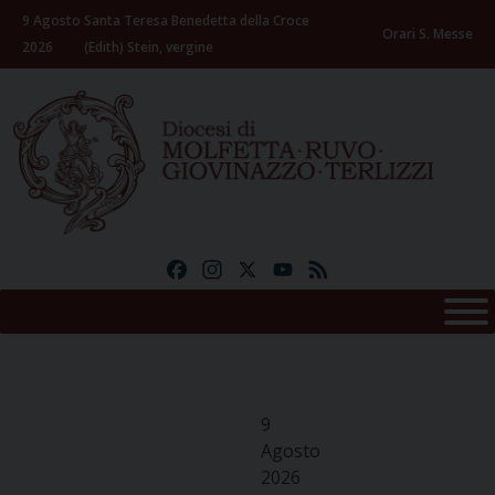
Skip
9 Agosto
Santa Teresa Benedetta della Croce
to
Orari S. Messe
2026
(Edith) Stein, vergine
content
Facebook
Instagram
X
YouTube
Feed
9
Agosto
2026