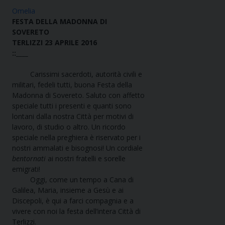
Omelia
FESTA DELLA MADONNA
DI
SOVERETO
TERLIZZI
23 APRILE 2016
::____
Carissimi sacerdoti, autorità civili e
militari, fedeli tutti, buona Festa della
Madonna di Sovereto. Saluto con affetto
speciale tutti i presenti e quanti sono
lontani dalla nostra Città per motivi di
lavoro, di studio o altro. Un ricordo
speciale nella preghiera è riservato per i
nostri ammalati e bisognosi! Un cordiale
bentornati
ai nostri fratelli e sorelle
emigrati!
Oggi, come un tempo a Cana di
Galilea, Maria, insieme a Gesù e ai
Discepoli, è qui a farci compagnia e a
vivere con noi la festa dell’intera Città di
Terlizzi.