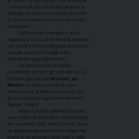
gli uomini, di ogni tempo, come speciali
commensali alla mensa del perdono e
della grazia divina. La volontà del Padre
è:“Che
non perda nessuno di coloro che
mi ha dato
!”.
Dal racconto evangelico, assai
suggestivo e ricco di tenerezza, vediamo
che Maria è la
via
privilegiata attraverso
la quale possiamo meglio e più
facilmente raggiungere Gesù.
Gli antichi uomini di spirito
esortavano i propri figli spirituali con la
bessima giaculatoria“
ad Jesum per
Mariam
”: a Gesù, per mezzo e per
intercessione di Maria! Anche noi, con
gioia eseguiamo ogni comando che il
Signore ci darà!
Maria è madre della Misericordia.
Lei è madre di Gesù che è l’incarnazione
per eccellenza della Bontà Divina! Maria
ha generato Gesù con il suo corpo, ma
prima lo ha generato nella fede e nello