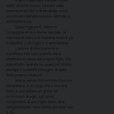
Il vero malessere dunque, molte
volte, anziché essere causato dalla
mancanza di cibo o di bevanda, viene
accentuato dall’abbondanza dell’odio o
dell’indifferenza.
Quest’oggi però, siamo in
compagnia di una donna speciale, la
mamma di Gesù e la mamma nostra! Lei
ci aspetta, ci accoglie e ci ammaestra.
L’amore di una mamma si
manifesta non solo quando viene
chiamata in causa dal proprio figlio, ma
soprattutto quando lei, quasi per istinto,
anticipa e soddisfa il bisogno di aiuto
della propria creatura!
Maria, senza che nessuno l’avesse
interpellata, si accorge che il vino era
finito e, per evitare un grave ed
increscioso disagio agli sposi,
rivolgendosi al suo Figlio Gesù, dice
semplicemente “
Non hanno più vino
” (
Gv
2, 3).