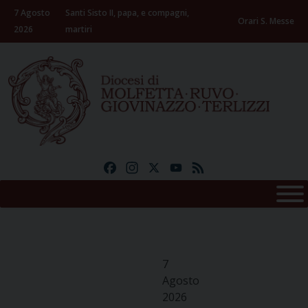
Skip
7 Agosto
Santi Sisto II, papa, e compagni,
to
Orari S. Messe
2026
martiri
content
Facebook
Instagram
X
YouTube
Feed
7
Agosto
2026