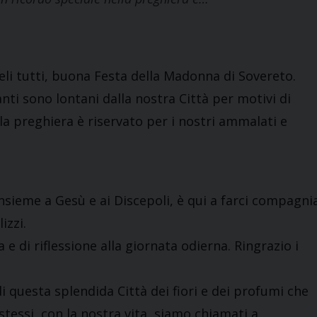
edeli tutti, buona Festa della Madonna di Sovereto.
anti sono lontani dalla nostra Città per motivi di
lla preghiera è riservato per i nostri ammalati e
nsieme a Gesù e ai Discepoli, è qui a farci compagni
izzi.
 e di riflessione alla giornata odierna. Ringrazio i
 di questa splendida Città dei fiori e dei profumi che
stessi, con la nostra vita, siamo chiamati a