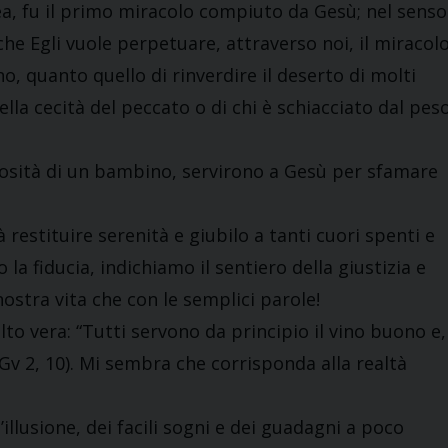
lea, fu il primo miracolo compiuto da Gesù; nel senso
che Egli vuole perpetuare, attraverso noi, il miracol
o, quanto quello di rinverdire il deserto di molti
ella cecità del peccato o di chi è schiacciato dal pes
nerosità di un bambino, servirono a Gesù per sfamare
restituire serenità e giubilo a tanti cuori spenti e
a fiducia, indichiamo il sentiero della giustizia e
nostra vita che con le semplici parole!
lto vera: “Tutti servono da principio il vino buono e,
Gv 2, 10). Mi sembra che corrisponda alla realtà
l’illusione, dei facili sogni e dei guadagni a poco