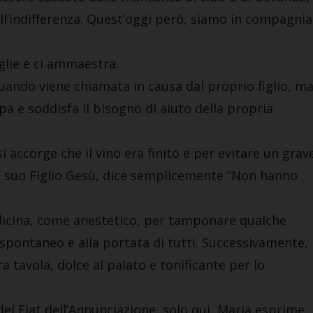
ll’indifferenza. Quest’oggi però, siamo in compagnia
glie e ci ammaestra.
ando viene chiamata in causa dal proprio figlio, m
pa e soddisfa il bisogno di aiuto della propria
i accorge che il vino era finito e per evitare un grav
 al suo Figlio Gesù, dice semplicemente “Non hanno
edicina, come anestetico, per tamponare qualche
 spontaneo e alla portata di tutti. Successivamente, i
a tavola, dolce al palato e tonificante per lo
del Fiat dell’Annunciazione, solo qui, Maria esprime