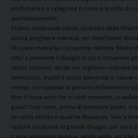
profumare e a rallegrare il cuore e la vista di 
quotidianamente.
Stiamo celebrando l’Anno Giubilare della Miseri
antica preghiera mariana, noi invochiamo Maria
Mi piace invocarla così questa mattina: Madre 
intuì e prevenne il disagio in cui si trovarono gl
nostri antenati, anche noi vogliamo ricorrere sp
demotivati, traditi e senza speranza! In talune 
mense, corrisponde la penuria dell’elemento più
Non è forse vero che in certi momenti, ci sedia
gioia?! Così come, prima di prendere posto, ci 
un certo attrito o qualche dissapore. Vale a dir
oppure occasione di grande disagio, per noi e per
Il vero malessere dunque, molte volte, anziché 