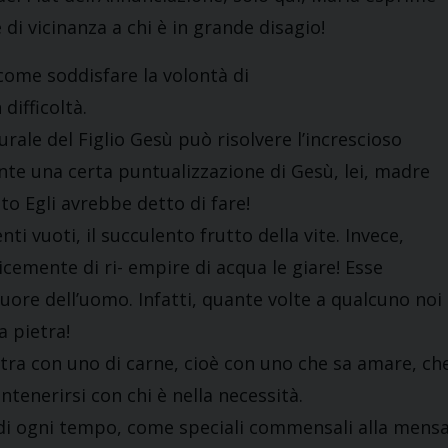
 di vicinanza a chi è in grande disagio!
ome soddisfare la volontà di
difficoltà.
ale del Figlio Gesù può risolvere l’increscioso
nte una certa puntualizzazione di Gesù, lei, madre
to Egli avrebbe detto di fare!
i vuoti, il succulento frutto della vite. Invece,
mente di ri- empire di acqua le giare! Esse
uore dell’uomo. Infatti, quante volte a qualcuno noi
a pietra!
etra con uno di carne, cioè con uno che sa amare, ch
ntenerirsi con chi è nella necessità.
, di ogni tempo, come speciali commensali alla mens