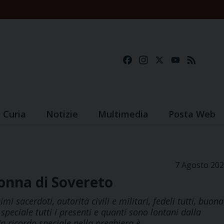
Facebook
Instagram
X
YouTube
Feed
Curia
Notizie
Multimedia
Posta Web
7 Agosto 20
onna di Sovereto
i sacerdoti, autorità civili e militari, fedeli tutti, buona
peciale tutti i presenti e quanti sono lontani dalla
 Un ricordo speciale nella preghiera è…