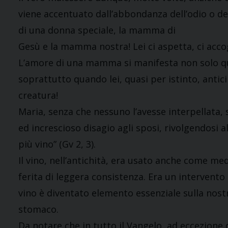
viene accentuato dall’abbondanza dell’odio o de
di una donna speciale, la mamma di
Gesù e la mamma nostra! Lei ci aspetta, ci acco
L’amore di una mamma si manifesta non solo qu
soprattutto quando lei, quasi per istinto, antici
creatura!
Maria, senza che nessuno l’avesse interpellata, s
ed increscioso disagio agli sposi, rivolgendosi
più vino” (Gv 2, 3).
Il vino, nell’antichità, era usato anche come m
ferita di leggera consistenza. Era un intervento
vino è diventato elemento essenziale sulla nostr
stomaco.
Da notare che in tutto il Vangelo, ad eccezione 