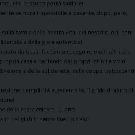
simo, che nessuno potrà saldare!
almente sembra impossibile e pesante, dopo, però,
sulla tavola della nostra vita, nei nostri cuori, non
lidarietà e della gioia autentica!
mpiuto da Gesù, facciamone seguire molti altri che
ropria casa e partendo dai propri intimi e vicini,
ndivisione e della solidarietà, nelle coppe traboccanti
zione, semplicità e generosità, il grido di aiuto di
zione!
e della Festa celeste. Quanti
ano nel giubilo senza fine, in cielo!