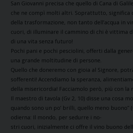
San Giovanni precisa che quello di Cana di Gali
che ne compì molti altri. Soprattutto, significa 
della trasformazione, non tanto dell’acqua in vin
cuori, di illuminare il cammino di chi è vittima d
di una vita senza futuro!
Pochi pani e pochi pesciolini, offerti dalla ge
una grande moltitudine di persone.
Quello che doneremo con gioia al Signore, potrà 
sofferenti! Accendiamo la speranza, alimentiamo l
della misericordia! Facciamolo però, più con la 
Il maestro di tavola (Gv 2, 10) disse una cosa mo
quando sono un po’ brilli, quello meno buono” (
odierna: Il mondo, per sedurre i no-
stri cuori, inizialmente ci offre il vino buono del