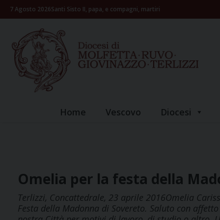
Skip
7 Agosto 2026
Santi Sisto II, papa, e compagni, martiri
to
content
Home
Vescovo
Diocesi
Omelia per la festa della Mad
Terlizzi, Concattedrale, 23 aprile 2016Omelia Carissim
Festa della Madonna di Sovereto. Saluto con affetto s
nostra Città per motivi di lavoro, di studio o altro.