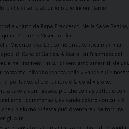
coloro che ci sono attorno o che incontriamo
cordia voluto da Papa Francesco. Nella Salve Regina,
 quale Madre di Misericordia.
della Misericordia. Lei, come un’autentica mamma,
i sposi di Cana di Galilea. A Maria, sull’esempio dei
ecie nei momenti in cui ci sentiamo smarriti, delusi
circostanze, all’abbondanza delle vivande sulle nostr
 importante, che è l’amore e la condivisione.
mo a tavola con nausea, più che con appetito e con
scegliamo i commensali, evitando coloro con cui c’è
e che un giorno di festa può diventare una tortura
 gli altri.
essere causato dalla mancanza di cibo o di bevanda,