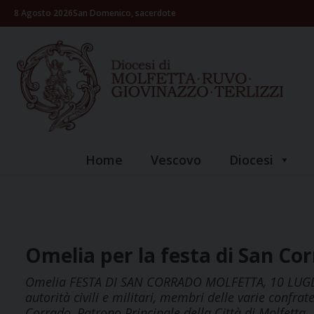
Skip
8 Agosto 2026
San Domenico, sacerdote
to
content
Home
Vescovo
Diocesi
Omelia per la festa di San Cor
Omelia FESTA DI SAN CORRADO MOLFETTA, 10 LUGLI
autorità civili e militari, membri delle varie confra
Corrado, Patrono Principale della Città di Molfe