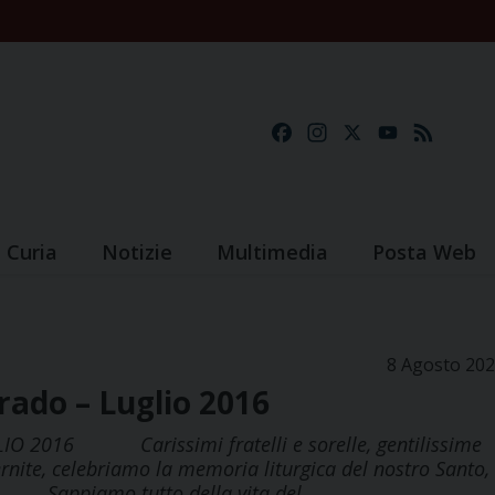
Facebook
Instagram
X
YouTube
Feed
Curia
Notizie
Multimedia
Posta Web
8 Agosto 20
rado – Luglio 2016
O 2016 Carissimi fratelli e sorelle, gentilissime
ternite, celebriamo la memoria liturgica del nostro Santo,
tta. Sappiamo tutto della vita del…