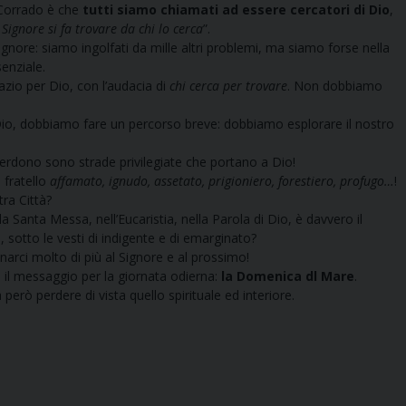
Corrado è che
tutti siamo chiamati ad essere cercatori di Dio
,
l Signore si fa trovare da chi lo cerca
”.
nore: siamo ingolfati da mille altri problemi, ma siamo forse nella
senziale.
zio per Dio, con l’audacia di
chi cerca per trovare
. Non dobbiamo
o, dobbiamo fare un percorso breve: dobbiamo esplorare il nostro
l perdono sono strade privilegiate che portano a Dio!
fratello
affamato, ignudo, assetato, prigioniero, forestiero, profugo…
!
ra Città?
a Messa, nell’Eucaristia, nella Parola di Dio, è davvero il
sotto le vesti di indigente e di emarginato?
rci molto di più al Signore e al prossimo!
, il messaggio per la giornata odierna:
la Domenica dl Mare
.
però perdere di vista quello spirituale ed interiore.