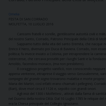
Omelia
FESTA DI SAN CORRADO
MOLFETTA, 10 LUGLIO 2016
Carissimi fratelli e sorelle, gentilissime autorità civili e mili
del nostro Santo, Corrado, Patrono Principale della Città di Molf
Sappiamo tutto della vita del santo Eremita, che nacque nell’a
Enrico il Nero, divenuto poi Duca di Baviera. Corrado, non essen
politica; fu invece inviato a Colonia, per intraprendere la carrie
cistercense, che cercava proseliti per i luoghi Santi e la fondazio
Arnoldo, facendosi monaco, (ma non presbitero).
Il coraggioso progetto vanificò, non conoscendo neppure
appena ventenne, intraprese il viaggio verso Gerusalemme, varcò 
compagni del grande sogno
trovarono malattia e morte proprio sul
Maria dei Martiri, così infatti erano chiamati i pellegrini). Cor
(Bari), dove morì circa il 1126 e, sepolto con grandi onori.
Agli inizi del 1300 i Molfettesi , attirati dalla fama di santità
nel Duomo della nostra Città. Dal 10 Luglio 1785 le reliquie del 
era la Chiesa principale del Collegio Ignaziano.