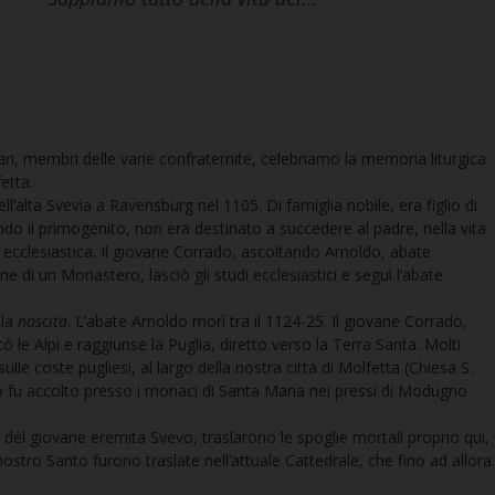
tari, membri delle varie confraternite, celebriamo la memoria liturgica
etta.
lta Svevia a Ravensburg nel 1105. Di famiglia nobile, era figlio di
do il primogenito, non era destinato a succedere al padre, nella vita
ra ecclesiastica. Il giovane Corrado, ascoltando Arnoldo, abate
ne di un Monastero, lasciò gli studi ecclesiastici e seguì l’abate
 la
nascita
. L’abate Arnoldo morì tra il 1124-25. Il giovane Corrado,
le Alpi e raggiunse la Puglia, diretto verso la Terra Santa. Molti
le coste pugliesi, al largo della nostra città di Molfetta (Chiesa S.
rado fu accolto presso i monaci di Santa Maria nei pressi di Modugno
 del giovane eremita Svevo, traslarono le spoglie mortali proprio qui,
nostro Santo furono traslate nell’attuale Cattedrale, che fino ad allora