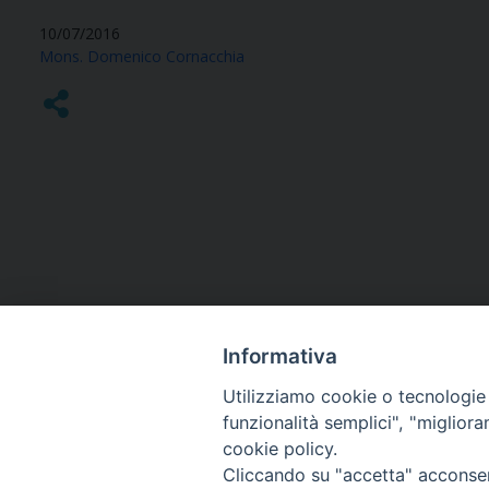
10/07/2016
Mons. Domenico Cornacchia
Informativa
Utilizziamo cookie o tecnologie s
funzionalità semplici", "miglior
cookie policy.
Curia diocesana
Cliccando su "accetta" acconsent