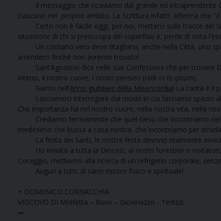
Il messaggio che ricaviamo dal grande ed intraprendente 
ciascuno nel proprio ambito. La Scrittura infatti, afferma che “
I
Certo non è facile oggi, per noi, metterci sulle tracce del Sig
situazione di chi si preoccupa del superfluo e, perde di vista l’es
Un cristiano vero deve ritagliarsi, anche nella Città, uno spa
arrenderci finché non avremo trovato!
Sant’Agostino dice nelle sue Confessioni che per trovare Di
intimo, il nostro cuore, i nostri pensieri (
redi in te ipsum
).
Siamo nell’
Anno giubilare della Misericordia
! La carità e i
Lasciamoci interrogare dal modo in cui facciamo spazio al 
Che importanza ha nel nostro cuore, nella nostra vita, nella nost
Crediamo fermamente che quel Gesù che incontriamo nella Sant
medesimo che bussa a casa nostra, che incontriamo per strada, 
La festa dei Santi, le nostre feste devono realmente avvicina
Ho inviato a tutta la Diocesi, ai nostri forestieri e visitatori
Coraggio, mettiamo alla ricerca di un refrigerio corporale, senza 
Auguri a tutti, di sano ristoro fisico e spirituale!
+ DOMENICO CORNACCHIA
VESCOVO DI Molfetta – Ruvo – Giovinazzo - Terlizzi
””