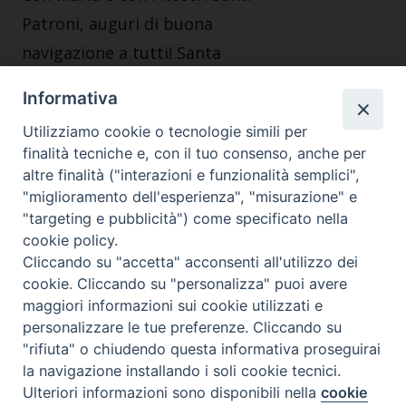
Patroni, auguri di buona
navigazione a tutti! Santa
Pasqua!
Informativa
+ don Mimmo Cornacchia,
Utilizziamo cookie o tecnologie simili per
Vescovo
finalità tecniche e, con il tuo consenso, anche per
altre finalità ("interazioni e funzionalità semplici",
23/03/2016
"miglioramento dell'esperienza", "misurazione" e
Mons. Domenico Cornacchia
"targeting e pubblicità") come specificato nella
cookie policy.
Cliccando su "accetta" acconsenti all'utilizzo dei
cookie. Cliccando su "personalizza" puoi avere
maggiori informazioni sui cookie utilizzati e
MESSA CRISMALE
personalizzare le tue preferenze. Cliccando su
"rifiuta" o chiudendo questa informativa proseguirai
CONDIVIDI SU
la navigazione installando i soli cookie tecnici.
Ulteriori informazioni sono disponibili nella
cookie
Preferenze Cookie