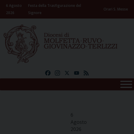
Skip
6 Agosto
Festa della Trasfigurazione del
to
Orari S. Messe
2026
Signore
content
Facebook
Instagram
X
YouTube
Feed
6
Agosto
2026