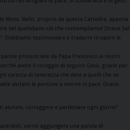
tori ed artigiani di pace, di solidarietà e di gesti
bile Mons. Bello, proprio da questa Cattedra, appena
ivere nel quotidiano ciò che contempliamo! Diceva Sa
”. Dobbiamo testimoniare e tradurre in opere le
lle parole pronunciate da Papa Francesco ai nostri
, perché avete il coraggio di seguire Gesù, grazie per
gni carezza di tenerezza che date a quelli che ne
avete aiutato le persone a morire in pace. Grazie
iati aiutare, correggere e perdonare ogni giorno”
 sacerdoti, vorrei aggiungere una parola di