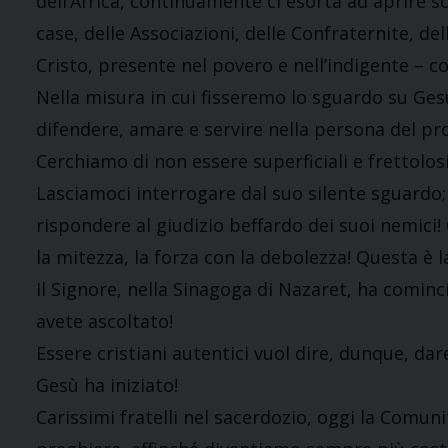
dell’Africa, continuamente ci esorta ad aprire s
case, delle Associazioni, delle Confraternite, del
Cristo, presente nel povero e nell’indigente – 
Nella misura in cui fisseremo lo sguardo su Ge
difendere, amare e servire nella persona del p
Cerchiamo di non essere superficiali e frettolos
Lasciamoci interrogare dal suo silente sguardo;
rispondere al giudizio beffardo dei suoi nemici! 
la mitezza, la forza con la debolezza! Questa è la
Il Signore, nella Sinagoga di Nazaret, ha cominc
avete ascoltato!
Essere cristiani autentici vuol dire, dunque, d
Gesù ha iniziato!
Carissimi fratelli nel sacerdozio, oggi la Comunit