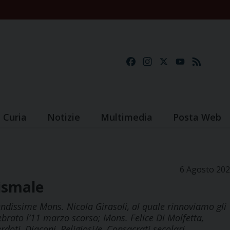
Facebook
Instagram
X
YouTube
Feed
Curia
Notizie
Multimedia
Posta Web
6 Agosto 20
ismale
dissime Mons. Nicola Girasoli, al quale rinnoviamo gli
ebrato l’11 marzo scorso; Mons. Felice Di Molfetta,
doti, Diaconi, Religiosi/e, Consacrati secolari,