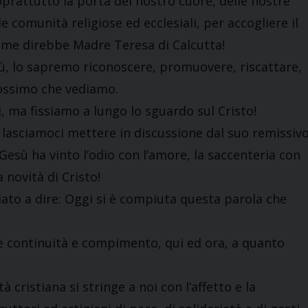
oprattutto la porta del nostro cuore, delle nostre
le comunità religiose ed ecclesiali, per accogliere il
come direbbe Madre Teresa di Calcutta!
sù, lo sapremo riconoscere, promuovere, riscattare,
rossimo che vediamo.
i, ma fissiamo a lungo lo sguardo sul Cristo!
 lasciamoci mettere in discussione dal suo remissiv
Gesù ha vinto l’odio con l’amore, la saccenteria con
 novità di Cristo!
iato a dire: Oggi si è compiuta questa parola che
are continuità e compimento, qui ed ora, a quanto
à cristiana si stringe a noi con l’affetto e la