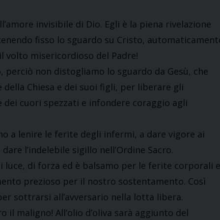
l’amore invisibile di Dio. Egli è la piena rivelazione
 tenendo fisso lo sguardo su Cristo, automaticament
il volto misericordioso del Padre!
, perciò non distogliamo lo sguardo da Gesù, che
della Chiesa e dei suoi figli, per liberare gli
he dei cuori spezzati e infondere coraggio agli
 a lenire le ferite degli infermi, a dare vigore ai
dare l’indelebile sigillo nell’Ordine Sacro.
i luce, di forza ed è balsamo per le ferite corporali 
mento prezioso per il nostro sostentamento. Così
per sottrarsi all’avversario nella lotta libera.
o il maligno! All’olio d’oliva sarà aggiunto del