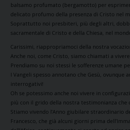
balsamo profumato (bergamotto) per esprimere c
delicato profumo della presenza di Cristo nel 
Soprattutto noi presbiteri, più degli altri, do
sacramentale di Cristo e della Chiesa, nel mond
Carissimi, riappropriamoci della nostra vocazio
Anche noi, come Cristo, siamo chiamati a vivere
Prendiamo su noi stessi le sofferenze umane pe
I Vangeli spesso annotano che Gesù, ovunque a
interrogativi!
Oh se potessimo anche noi vivere in configurazio
più con il grido della nostra testimonianza che co
Stiamo vivendo l’Anno giubilare straordinario de
Francesco, che già alcuni giorni prima dell’Imm