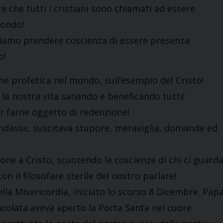
he tutti i cristiani sono chiamati ad essere
mondo!
bbiamo prendere coscienza di essere presenza
o!
ne profetica nel mondo, sull’esempio del Cristo!
 la nostra vita sanando e beneficando tutti!
r farne oggetto di redenzione!
ndasse, suscitava stupore, meraviglia, domande ed
ne a Cristo, scuotendo le coscienze di chi ci guarda
n il filosofare sterile del nostro parlare!
lla Misericordia, iniziato lo scorso 8 Dicembre. Pap
acolata aveva aperto la Porta Santa nel cuore