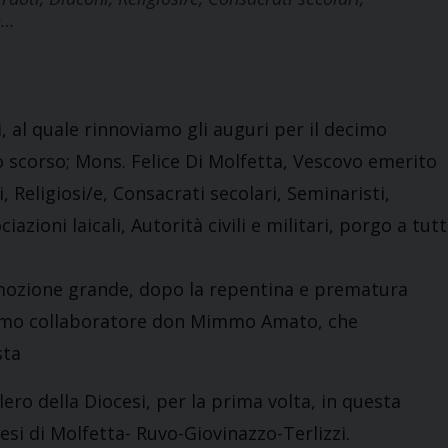
e…
, al quale rinnoviamo gli auguri per il decimo
o scorso; Mons. Felice Di Molfetta, Vescovo emerito
, Religiosi/e, Consacrati secolari, Seminaristi,
zioni laicali, Autorità civili e militari, porgo a tutt
ommozione grande, dopo la repentina e prematura
primo collaboratore don Mimmo Amato, che
sta
ero della Diocesi, per la prima volta, in questa
esi di Molfetta- Ruvo-Giovinazzo-Terlizzi.