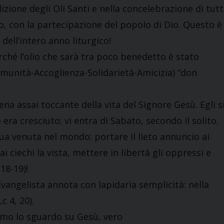
zione degli Oli Santi e nella concelebrazione di tutt
vo, con la partecipazione del popolo di Dio. Questo è
dell’intero anno liturgico!
ché l’olio che sarà tra poco benedetto è stato
Comunità-Accoglienza-Solidarietà-Amicizia) “don
na assai toccante della vita del Signore Gesù. Egli s
 era cresciuto; vi entra di Sabato, secondo il solito.
sua venuta nel mondo: portare il lieto annuncio ai
ai ciechi la vista, mettere in libertà gli oppressi e
18-19)!
vangelista annota con lapidaria semplicità: nella
c 4, 20).
siamo lo sguardo su Gesù, vero