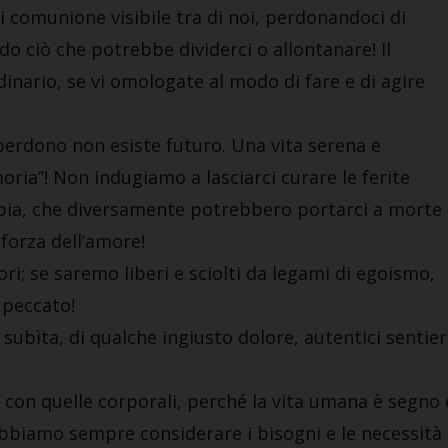
comunione visibile tra di noi, perdonandoci di
do ciò che potrebbe dividerci o allontanare! Il
dinario, se vi omologate al modo di fare e di agire
perdono non esiste futuro. Una vita serena e
oria”! Non indugiamo a lasciarci curare le ferite
uperbia, che diversamente potrebbero portarci a morte
 forza dell’amore!
i; se saremo liberi e sciolti da legami di egoismo,
 peccato!
ubìta, di qualche ingiusto dolore, autentici sentier
 con quelle corporali, perché la vita umana è segno 
Dobbiamo sempre considerare i bisogni e le necessità