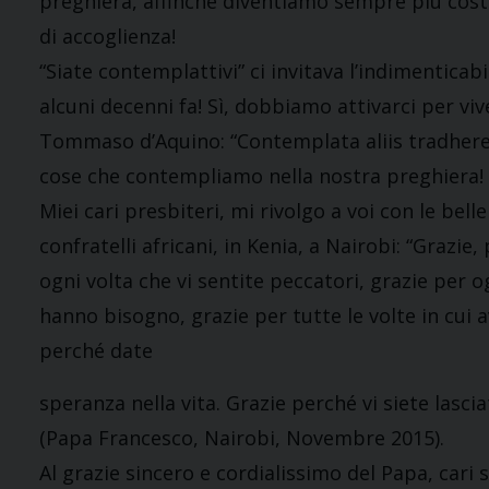
preghiera, affinché diventiamo sempre più costrut
di accoglienza!
“Siate contemplattivi” ci invitava l’indimentica
alcuni decenni fa! Sì, dobbiamo attivarci per v
Tommaso d’Aquino: “Contemplata aliis tradhere
cose che contempliamo nella nostra preghiera!
Miei cari presbiteri, mi rivolgo a voi con le be
confratelli africani, in Kenia, a Nairobi: “Grazie
ogni volta che vi sentite peccatori, grazie per o
hanno bisogno, grazie per tutte le volte in cui 
perché date
speranza nella vita. Grazie perché vi siete lasc
(Papa Francesco, Nairobi, Novembre 2015).
Al grazie sincero e cordialissimo del Papa, cari