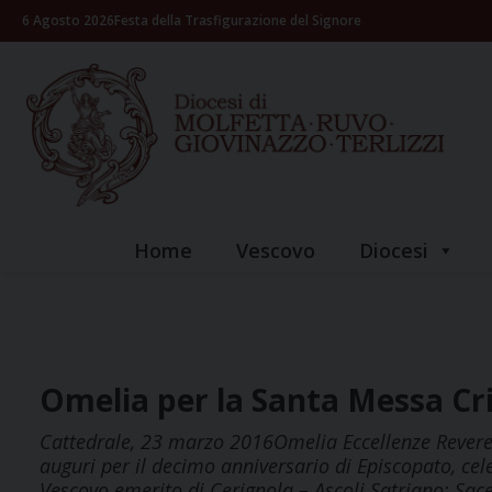
Skip
6 Agosto 2026
Festa della Trasfigurazione del Signore
to
content
Home
Vescovo
Diocesi
Omelia per la Santa Messa Cr
Cattedrale, 23 marzo 2016Omelia Eccellenze Reveren
auguri per il decimo anniversario di Episcopato, cel
Vescovo emerito di Cerignola – Ascoli Satriano; Sacer