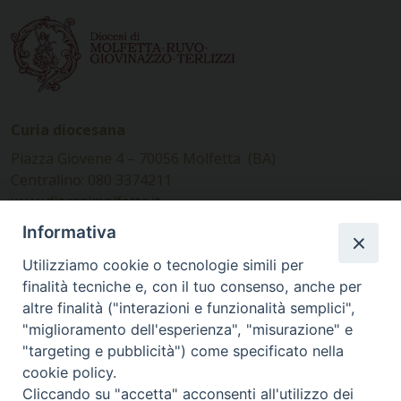
Curia diocesana
Piazza Giovene 4 – 70056 Molfetta (BA)
Centralino: 080 3374211
www.diocesimolfetta.it –
diocesimolfetta@pec.chiesacattolica.it
Informativa
Utilizziamo cookie o tecnologie simili per
Ufficio Comunicazioni sociali
finalità tecniche e, con il tuo consenso, anche per
altre finalità ("interazioni e funzionalità semplici",
Piazza Giovene 4 – 70056 Molfetta (BA)
"miglioramento dell'esperienza", "misurazione" e
comunicazionisociali@diocesimolfetta.it
"targeting e pubblicità") come specificato nella
cookie policy.
Cliccando su "accetta" acconsenti all'utilizzo dei
SEGUICI SU