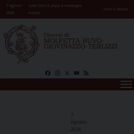
Skip
7 Agosto
Santi Sisto II, papa, e compagni,
to
Orari S. Messe
2026
martiri
content
Facebook
Instagram
X
YouTube
Feed
7
Agosto
2026