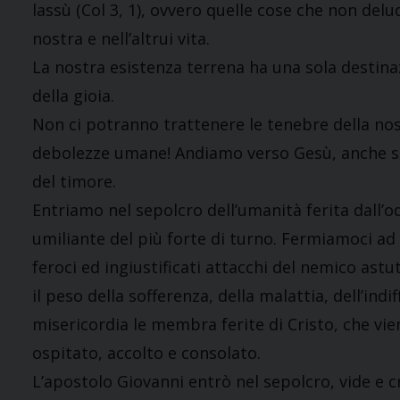
lassù (Col 3, 1), ovvero quelle cose che non del
nostra e nell’altrui vita.
La nostra esistenza terrena ha una sola destinaz
della gioia.
Non ci potranno trattenere le tenebre della nos
debolezze umane! Andiamo verso Gesù, anche se
del timore.
Entriamo nel sepolcro dell’umanità ferita dall’od
umiliante del più forte di turno. Fermiamoci ad
feroci ed ingiustificati attacchi del nemico astu
il peso della sofferenza, della malattia, dell’ind
misericordia le membra ferite di Cristo, che vie
ospitato, accolto e consolato.
L’apostolo Giovanni entrò nel sepolcro, vide e c