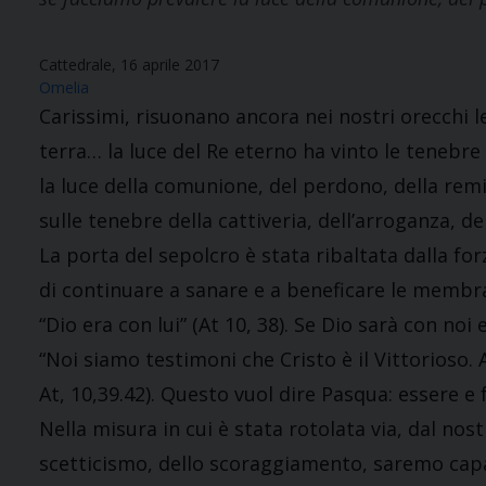
Cattedrale, 16 aprile 2017
Omelia
Carissimi, risuonano ancora nei nostri orecchi le
terra… la luce del Re eterno ha vinto le tenebre
la luce della comunione, del perdono, della remis
sulle tenebre della cattiveria, dell’arroganza, del
La porta del sepolcro è stata ribaltata dalla fo
di continuare a sanare e a beneficare le membra
“Dio era con lui” (At 10, 38). Se Dio sarà con no
“Noi siamo testimoni che Cristo è il Vittorioso. 
At, 10,39.42). Questo vuol dire Pasqua: essere e f
Nella misura in cui è stata rotolata via, dal nos
scetticismo, dello scoraggiamento, saremo capac