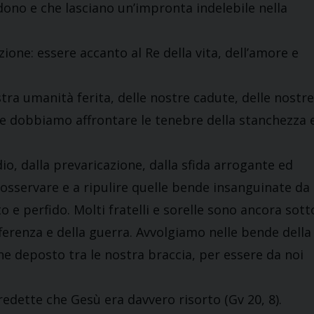
udono e che lasciano un’impronta indelebile nella
ione: essere accanto al Re della vita, dell’amore e
tra umanità ferita, delle nostre cadute, delle nostre
 dobbiamo affrontare le tenebre della stanchezza 
io, dalla prevaricazione, dalla sfida arrogante ed
 osservare e a ripulire quelle bende insanguinate da
to e perfido. Molti fratelli e sorelle sono ancora sott
ifferenza e della guerra. Avvolgiamo nelle bende della
ne deposto tra le nostra braccia, per essere da noi
redette che Gesù era davvero risorto (Gv 20, 8).