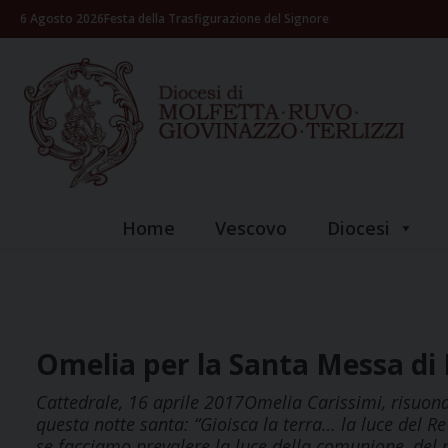
Skip
6 Agosto 2026
Festa della Trasfigurazione del Signore
to
content
Home
Vescovo
Diocesi
Omelia per la Santa Messa di
Cattedrale, 16 aprile 2017Omelia Carissimi, risuonan
questa notte santa: “Gioisca la terra… la luce del R
se facciamo prevalere la luce della comunione, del 