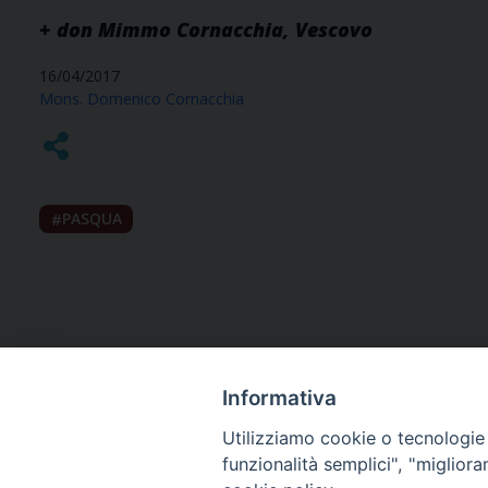
+ don Mimmo Cornacchia, Vescovo
16/04/2017
Mons. Domenico Cornacchia
PASQUA
Informativa
Utilizziamo cookie o tecnologie s
funzionalità semplici", "miglior