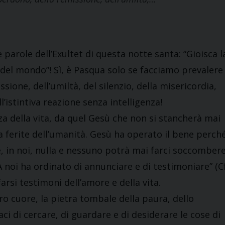
 parole dell’Exultet di questa notte santa: “Gioisca l
 del mondo”! Sì, è Pasqua solo se facciamo prevalere
sione, dell’umiltà, del silenzio, della misericordia,
l’istintiva reazione senza intelligenza!
rza della vita, da quel Gesù che non si stancherà mai
 ferite dell’umanità. Gesù ha operato il bene perch
i e, in noi, nulla e nessuno potrà mai farci soccombere
A noi ha ordinato di annunciare e di testimoniare” (C
arsi testimoni dell’amore e della vita.
tro cuore, la pietra tombale della paura, dello
i di cercare, di guardare e di desiderare le cose di