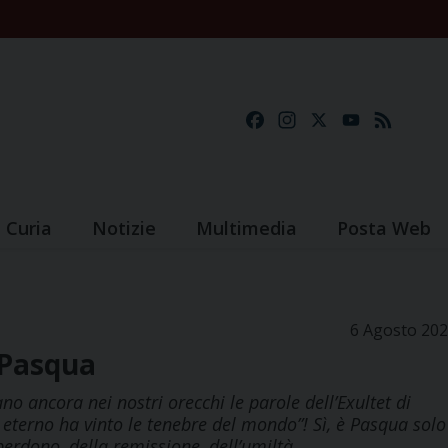
Facebook
Instagram
X
YouTube
Feed
Curia
Notizie
Multimedia
Posta Web
6 Agosto 20
 Pasqua
o ancora nei nostri orecchi le parole dell’Exultet di
e eterno ha vinto le tenebre del mondo”! Sì, è Pasqua solo
perdono, della remissione, dell’umiltà,…