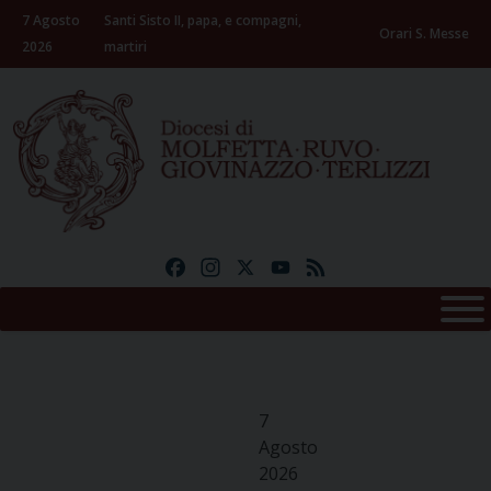
Skip
7 Agosto
Santi Sisto II, papa, e compagni,
to
Orari S. Messe
2026
martiri
content
Facebook
Instagram
X
YouTube
Feed
7
Agosto
2026