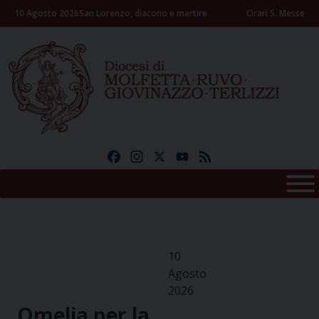
Skip
10 Agosto 2026
San Lorenzo, diacono e martire
Orari S. Messe
to
content
Facebook
Instagram
X
YouTube
Feed
10
Agosto
2026
Omelia per la