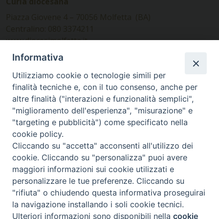
Curia diocesana
Piazza Giovene 4 – 70056 Molfetta (BA)
Centralino: 080 3374211
www.diocesimolfetta.it –
diocesimolfetta@pec.chiesacattolica.it
Informativa
Utilizziamo cookie o tecnologie simili per
Ufficio Comunicazioni sociali
finalità tecniche e, con il tuo consenso, anche per
altre finalità ("interazioni e funzionalità semplici",
Piazza Giovene 4 – 70056 Molfetta (BA)
"miglioramento dell'esperienza", "misurazione" e
comunicazionisociali@diocesimolfetta.it
"targeting e pubblicità") come specificato nella
cookie policy.
Cliccando su "accetta" acconsenti all'utilizzo dei
SEGUICI SU
cookie. Cliccando su "personalizza" puoi avere
Facebook
Instagram
X
YouTube
Feed
maggiori informazioni sui cookie utilizzati e
personalizzare le tue preferenze. Cliccando su
Privacy Policy - trasparenza
"rifiuta" o chiudendo questa informativa proseguirai
la navigazione installando i soli cookie tecnici.
© 2016 - 2026 Diocesi Molfetta Ruvo Giovinazzo Terlizzi
Ulteriori informazioni sono disponibili nella
cookie
Preferenze Cookie