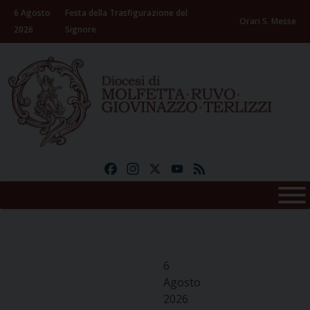
Skip
6 Agosto
Festa della Trasfigurazione del
to
Orari S. Messe
2026
Signore
content
Facebook
Instagram
X
YouTube
Feed
6
Agosto
2026