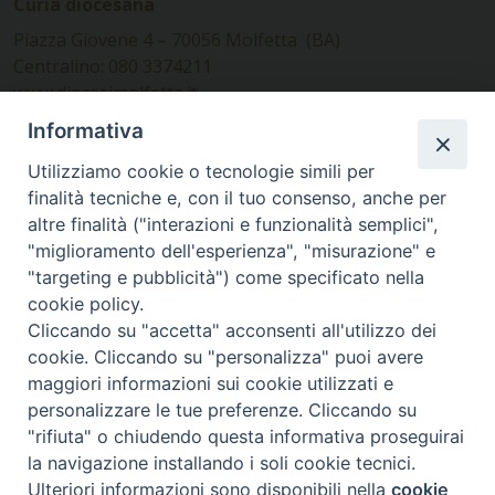
Curia diocesana
Piazza Giovene 4 – 70056 Molfetta (BA)
Centralino: 080 3374211
www.diocesimolfetta.it –
diocesimolfetta@pec.chiesacattolica.it
Informativa
Utilizziamo cookie o tecnologie simili per
Ufficio Comunicazioni sociali
finalità tecniche e, con il tuo consenso, anche per
altre finalità ("interazioni e funzionalità semplici",
Piazza Giovene 4 – 70056 Molfetta (BA)
"miglioramento dell'esperienza", "misurazione" e
comunicazionisociali@diocesimolfetta.it
"targeting e pubblicità") come specificato nella
cookie policy.
Cliccando su "accetta" acconsenti all'utilizzo dei
SEGUICI SU
cookie. Cliccando su "personalizza" puoi avere
Facebook
Instagram
X
YouTube
Feed
maggiori informazioni sui cookie utilizzati e
personalizzare le tue preferenze. Cliccando su
Privacy Policy - trasparenza
"rifiuta" o chiudendo questa informativa proseguirai
la navigazione installando i soli cookie tecnici.
© 2016 - 2026 Diocesi Molfetta Ruvo Giovinazzo Terlizzi
Ulteriori informazioni sono disponibili nella
cookie
Preferenze Cookie