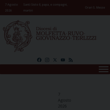
Skip
7 Agosto
Santi Sisto II, papa, e compagni,
to
Orari S. Messe
2026
martiri
content
Facebook
Instagram
X
YouTube
Feed
7
Agosto
2026