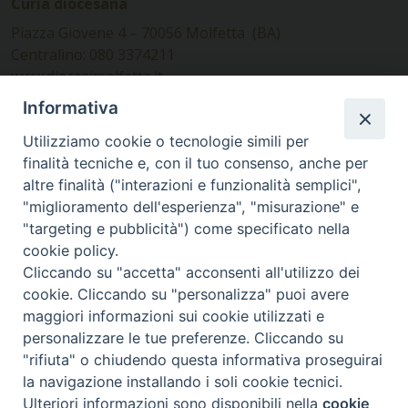
Curia diocesana
Piazza Giovene 4 – 70056 Molfetta (BA)
Centralino: 080 3374211
www.diocesimolfetta.it –
diocesimolfetta@pec.chiesacattolica.it
Informativa
Utilizziamo cookie o tecnologie simili per
Ufficio Comunicazioni sociali
finalità tecniche e, con il tuo consenso, anche per
altre finalità ("interazioni e funzionalità semplici",
Piazza Giovene 4 – 70056 Molfetta (BA)
"miglioramento dell'esperienza", "misurazione" e
comunicazionisociali@diocesimolfetta.it
"targeting e pubblicità") come specificato nella
cookie policy.
Cliccando su "accetta" acconsenti all'utilizzo dei
SEGUICI SU
cookie. Cliccando su "personalizza" puoi avere
Facebook
Instagram
X
YouTube
Feed
maggiori informazioni sui cookie utilizzati e
personalizzare le tue preferenze. Cliccando su
Privacy Policy - trasparenza
"rifiuta" o chiudendo questa informativa proseguirai
la navigazione installando i soli cookie tecnici.
© 2016 - 2026 Diocesi Molfetta Ruvo Giovinazzo Terlizzi
Ulteriori informazioni sono disponibili nella
cookie
Preferenze Cookie