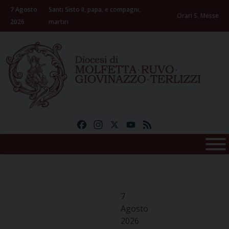
Skip
7 Agosto
Santi Sisto II, papa, e compagni,
to
Orari S. Messe
2026
martiri
content
Facebook
Instagram
X
YouTube
Feed
7
Agosto
2026