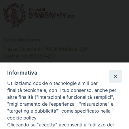
Curia diocesana
Piazza Giovene 4 – 70056 Molfetta (BA)
Centralino: 080 3374211
www.diocesimolfetta.it –
diocesimolfetta@pec.chiesacattolica.it
Informativa
Utilizziamo cookie o tecnologie simili per
Ufficio Comunicazioni sociali
finalità tecniche e, con il tuo consenso, anche per
altre finalità ("interazioni e funzionalità semplici",
Piazza Giovene 4 – 70056 Molfetta (BA)
"miglioramento dell'esperienza", "misurazione" e
comunicazionisociali@diocesimolfetta.it
"targeting e pubblicità") come specificato nella
cookie policy.
Cliccando su "accetta" acconsenti all'utilizzo dei
SEGUICI SU