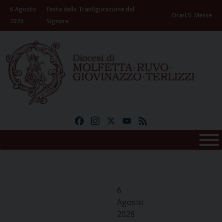
Skip
6 Agosto
Festa della Trasfigurazione del
to
Orari S. Messe
2026
Signore
content
Facebook
Instagram
X
YouTube
Feed
6
Agosto
2026