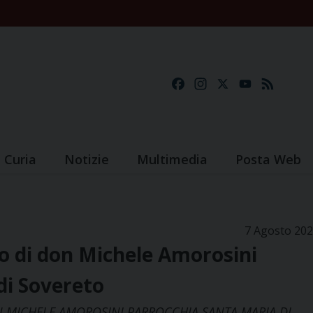
Facebook
Instagram
X
YouTube
Feed
Curia
Notizie
Multimedia
Posta Web
7 Agosto 20
to di don Michele Amorosini
di Sovereto
N MICHELE AMOROSINI PARROCCHIA SANTA MARIA DI