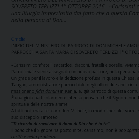
SOVERETO TERLIZZI 1° OTTOBRE 2016 «Carissimi confra
una liturgia impreziosita dal fatto che a questa Co
nella persona di Don…
Omelia
INIZIO DEL MINISTERO DI PARROCO DI DON MICHELE AMO
PARROCCHIA SANTA MARIA DI SOVERETO TERLIZZI 1° OTTO
«Carissimi confratelli sacerdoti, diaconi, fratelli e sorelle, vivi
Parrocchiale viene assegnato un nuovo pastore, nella persona 
Un grazie per il lavoro e la dedizione profusa in questa Chiesa
Tangari, amministratore parrocchiale negli ultimi due anni circa
missionario
fidei donum
in Kenia
, e, già parroco di questa comun
È una gioia particolarmente intensa pensare che il Signore non fa
spirituale delle nostre anime!
A tutti noi, ma a te, caro don Michele, in modo speciale, vorrei 
suo discepolo Timoteo:
“
Ti ricordo di ravvivare il dono di Dio che è in te
”.
Il
dono
che il Signore ha posto in te, carissimo, non è
uno spirit
carità
e nella
prudenza
.