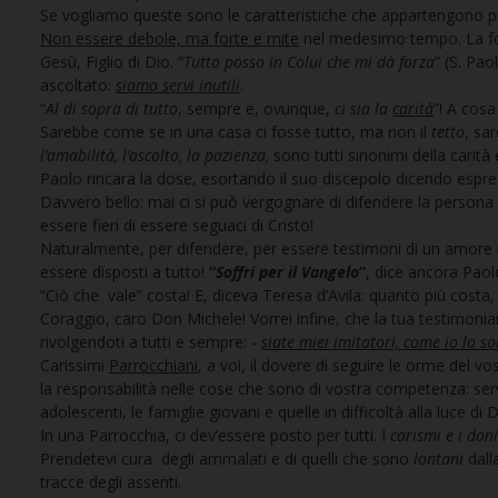
Se vogliamo queste sono le caratteristiche che appartengono p
Non essere debole, ma forte e mite
nel medesimo tempo. La forz
Gesù, Figlio di Dio. “
Tutto posso in Colui che mi dà forza
” (S. Pao
ascoltato:
siamo servi inutili
.
“
Al di sopra di tutto
, sempre e, ovunque,
ci sia la
carità
”! A cosa
Sarebbe come se in una casa ci fosse tutto, ma non il
tetto
, sar
l’amabilità, l’ascolto, la pazienza,
sono tutti sinonimi della carità
Paolo rincara la dose, esortando il suo discepolo dicendo espr
Davvero bello: mai ci si può vergognare di difendere la perso
essere fieri di essere seguaci di Cristo!
Naturalmente, per difendere, per essere testimoni di un amore i
essere disposti a tutto!
“
Soffri per il Vangelo
”
, dice ancora Paol
“Ciò che vale” costa! E, diceva Teresa d’Avila: quanto più costa,
Coraggio, caro Don Michele! Vorrei infine, che la tua testimonianz
rivolgendoti a tutti e sempre: -
siate miei imitatori, come io lo 
Carissimi
Parrocchiani
, a voi, il dovere di seguire le orme del v
la responsabilità nelle cose che sono di vostra competenza: servir
adolescenti, le famiglie giovani e quelle in difficoltà alla luce di
In una Parrocchia, ci dev’essere posto per tutti. I
carismi e i don
Prendetevi cura degli ammalati e di quelli che sono
lontani
dall
tracce degli assenti.