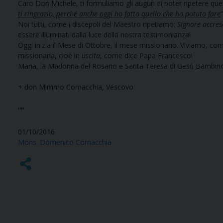
Caro Don Michele, ti formuliamo gli auguri di poter ripetere quell
ti ringrazio, perché anche oggi ho fatto quello che ho potuto fare
”
Noi tutti, come i discepoli del Maestro ripetiamo:
Signore accresc
essere illuminati dalla luce della nostra testimonianza!
Oggi inizia il Mese di Ottobre, il mese missionario. Viviamo, co
missionaria, cioè in
uscita
, come dice Papa Francesco!
Maria, la Madonna del Rosario e Santa Teresa di Gesù Bambino, c
+ don Mimmo Cornacchia, Vescovo
””
01/10/2016
Mons. Domenico Cornacchia