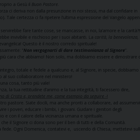
roprio a Gesù il
Buon Pastore
.
a ci deriva non dalla presunzione in noi stessi, ma dal confidare in
lo). Tale certezza ci fa ripetere l’ultima espressione del Vangelo appe
 servirebbe fare tante cose, se mancasse, in noi, la’amore e la carità?!
ebbe invivibile e rischioso per i suoi abitanti. La
carità, la benevolenza,
 evangelica! Questo è il nostro corredo spirituale!
essamente: “
Non vergognarti di dare testimonianza al Signore
”.
na più cara che abbiamo! Non solo, ma dobbiamo essere e dimostrare d
ntegro, totale e fedele a qualcuno e, al Signore, in specie, dobbiamo
o al suo collaboratore nel ministero!
 una cosa, tanto più vale!
a, la tua rettitudine d’animo e la tua integrità, ti facessero dire,
sono di Cristo e, prendete me, come esempio da seguire
-!
ostro pastore. Siate docili, ma anche pronti a collaborare, ad assumervi
e i poveri, educare i bimbi, i giovani. Guidare i genitori degli
 Dio e con il calore della vicinanza umana e spirituale.
i
che il Signore ci dona sono per il ben di tutti e della Comunità.
a fede. Ogni Domenica, contatevi e, uscendo di Chiesa, mettetevi sul