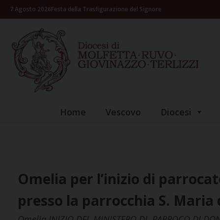
Skip
7 Agosto 2026
Festa della Trasfigurazione del Signore
to
content
Home
Vescovo
Diocesi
Omelia per l’inizio di parroca
presso la parrocchia S. Maria 
Omelia INIZIO DEL MINISTERO DI PARROCO DI DO