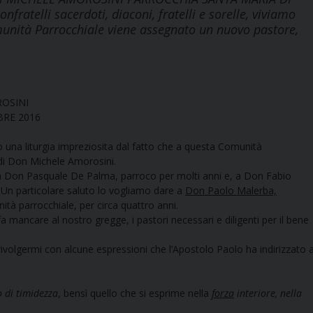
telli sacerdoti, diaconi, fratelli e sorelle, viviamo
munità Parrocchiale viene assegnato un nuovo pastore,
ROSINI
BRE 2016
amo una liturgia impreziosita dal fatto che a questa Comunità
di Don Michele Amorosini.
, a Don Pasquale De Palma, parroco per molti anni e, a Don Fabio
. Un particolare saluto lo vogliamo dare a
Don Paolo Malerba,
ità parrocchiale, per circa quattro anni.
 mancare al nostro gregge, i pastori necessari e diligenti per il bene
rivolgermi con alcune espressioni che l’Apostolo Paolo ha indirizzato a
o di timidezza
, bensì quello che si esprime nella
forza
interiore, nella