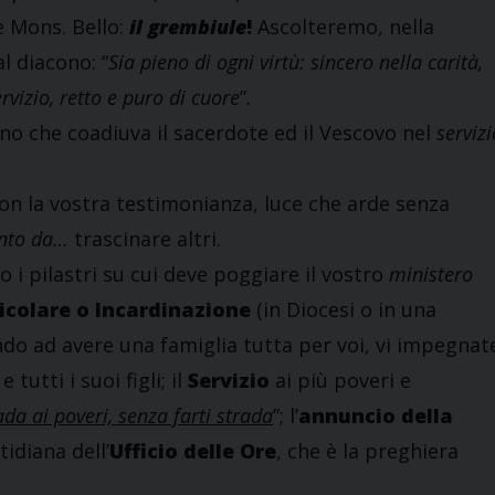
 Mons. Bello:
il grembiule
!
Ascolteremo, nella
l diacono: “
Sia pieno di ogni virtù: sincero nella carità,
rvizio, retto e pu
ro di cuore
”
.
uno che coadiuva il sacerdote ed il Vescovo nel
servizi
 la vostra testimonianza, luce che arde senza
nto da…
trascinare altri.
 pilastri su cui deve poggiare il vostro
ministero
icolare o Incardinazione
(in Diocesi o in una
do ad avere una famiglia tutta per voi, vi impegnat
tutti i suoi figli; il
Servizio
ai più poveri e
ada ai poveri, senza farti strada
”; l’
annuncio della
tidiana dell’
Ufficio delle Ore
, che è la preghiera