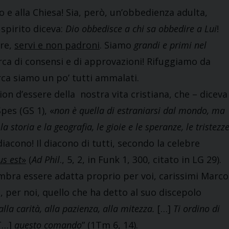
o e alla Chiesa! Sia, però, un’obbedienza adulta,
spirito diceva:
Dio obbedisce a chi sa obbedire a Lui
!
re,
servi e non padroni
. Siamo
grandi e primi nel
cerca di consensi e di approvazioni! Rifuggiamo da
rca siamo un po’ tutti ammalati.
 d’essere della nostra vita cristiana, che – diceva
pes (GS 1), «
non è quella di estraniarsi dal mondo, ma
storia e la geografia, le gioie e le speranze, le tristezz
 diacono! Il diacono di tutti, secondo la celebre
s est
»
(
Ad Phil
., 5, 2, in Funk 1, 300, citato in LG 29).
a essere adatta proprio per voi, carissimi Marco
 per noi, quello che ha detto al suo discepolo
 alla carità, alla pazienza, alla mitezza.
[…]
Ti ordino di
[…]
questo comando
” (1Tm 6, 14).