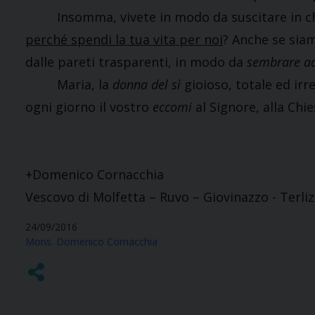
Insomma, vivete in modo da suscitare in chi 
perché spendi la tua vita per noi
? Anche se sia
dalle pareti trasparenti, in modo da
sembrare ad
Maria, la
donna del sì
gioioso, totale ed irr
ogni giorno il vostro
eccomi
al Signore, alla Chies
+Domenico Cornacchia
Vescovo di Molfetta – Ruvo – Giovinazzo - Terlizz
24/09/2016
Mons. Domenico Cornacchia