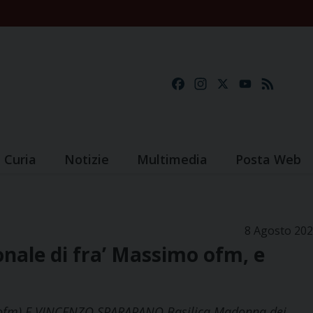
Facebook
Instagram
X
YouTube
Feed
Curia
Notizie
Multimedia
Posta Web
8 Agosto 20
onale di fra’ Massimo ofm, e
fm) E VINCENZO SPARAPANO Basilica Madonna dei