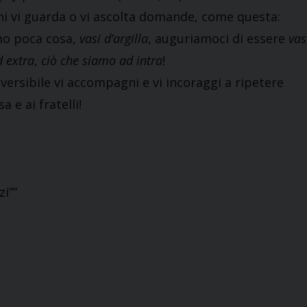
vi guarda o vi ascolta domande, come questa:
mo poca cosa,
vasi d’argilla
, auguriamoci di essere
vas
 extra
,
ciò che siamo ad intra
!
eversibile vi accompagni e vi incoraggi a ripetere
a e ai fratelli!
i””