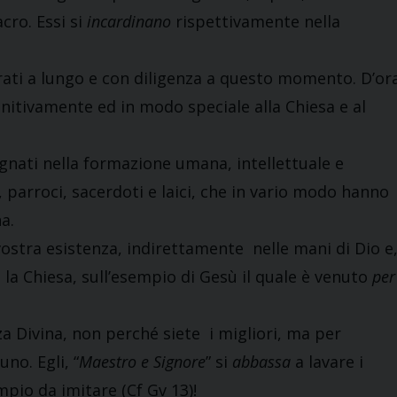
cro. Essi si
incardinano
rispettivamente nella
ti a lungo e con diligenza a questo momento. D’or
initivamente ed in modo speciale alla Chiesa e al
ti nella formazione umana, intellettuale e
i, parroci, sacerdoti e laici, che in vario modo hanno
a.
tra esistenza, indirettamente nelle mani di Dio e
 la Chiesa, sull’esempio di Gesù il quale è venuto
per
 Divina, non perché siete i migliori, ma per
uno. Egli, “
Maestro e Signore
” si
abbassa
a lavare i
mpio da imitare (Cf Gv 13)!