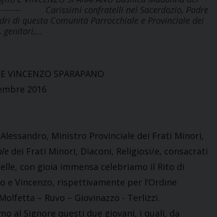
----------- Carissimi confratelli nel Sacerdozio, Padre
adri di questa Comunità Parrocchiale e Provinciale dei
, genitori,…
) E VINCENZO SPARAPANO
tembre 2016
essandro, Ministro Provinciale dei Frati Minori,
ale
dei Frati Minori, Diaconi, Religiosi/e, consacrati
orelle, con gioia immensa celebriamo il Rito di
co e Vincenzo, rispettivamente per l’Ordine
Molfetta – Ruvo – Giovinazzo - Terlizzi.
al Signore questi due giovani, i quali, da