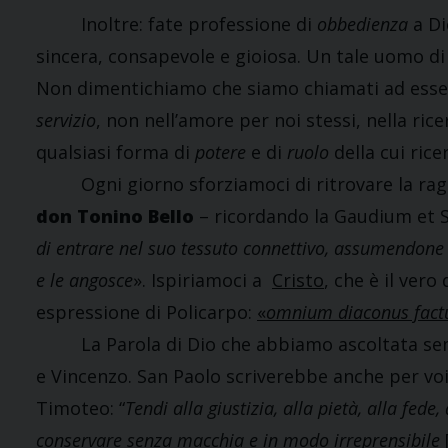
Inoltre: fate professione di
obbedienza
a Di
sincera, consapevole e gioiosa. Un tale uomo di 
Non dimentichiamo che siamo chiamati ad esse
servizio
, non nell’amore per noi stessi, nella ri
qualsiasi forma di
potere
e di
ruolo
della cui rice
Ogni giorno sforziamoci di ritrovare la ragion
don Tonino Bello
– ricordando la Gaudium et S
di entrare nel suo tessuto connettivo, assumendone la 
e le angosce
». Ispiriamoci a
Cristo
, che è il vero
espressione di Policarpo:
«
omnium diaconus factu
La Parola di Dio che abbiamo ascoltata sembr
e Vincenzo. San Paolo scriverebbe anche per voi,
Timoteo: “
Tendi alla giustizia, alla pietà, alla fede,
conservare senza macchia e in modo irreprensibile