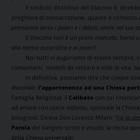
Il simbolo distintivo del Diacono è, direbbe
preghiera di consacrazione, quanto è richiesto a
premuroso verso i poveri e i deboli, umile nel suo se
Il Diacono non è un prete
mancato
, bensì 
alla
mensa eucaristica e ai poveri
!
Noi tutti vi auguriamo di essere sempre, con
consumarsi, modelli da imitare e stile di vita,
ta
In definitiva, possiamo dire che cinque sono i
diaconale
:
l’appartenenza ad una Chiesa part
Famiglia Religiosa); il
Celibato
con cui rinuncian
ad amare con cuore indiviso, sponsale la Chiesa e 
bisognosi. Diceva Don Lorenzo Milani: “
Fai la str
Parola
del Vangelo
scritto e vissuto
; la recita quo
della Chiesa universale!