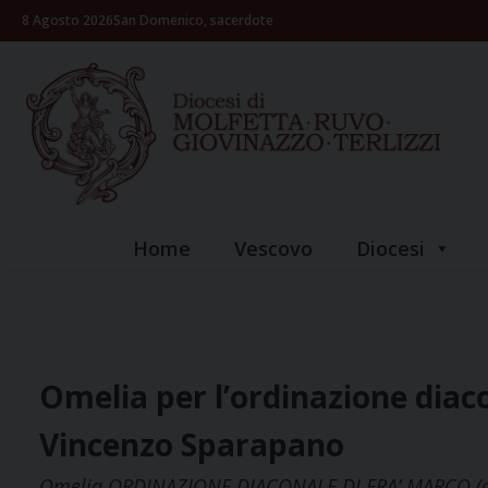
Skip
8 Agosto 2026
San Domenico, sacerdote
to
content
Home
Vescovo
Diocesi
Omelia per l’ordinazione diac
Vincenzo Sparapano
Omelia ORDINAZIONE DIACONALE DI FRA’ MARCO (o