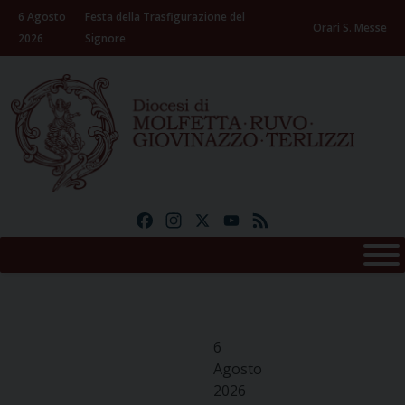
Skip
6 Agosto
Festa della Trasfigurazione del
to
Orari S. Messe
2026
Signore
content
Facebook
Instagram
X
YouTube
Feed
6
Agosto
2026