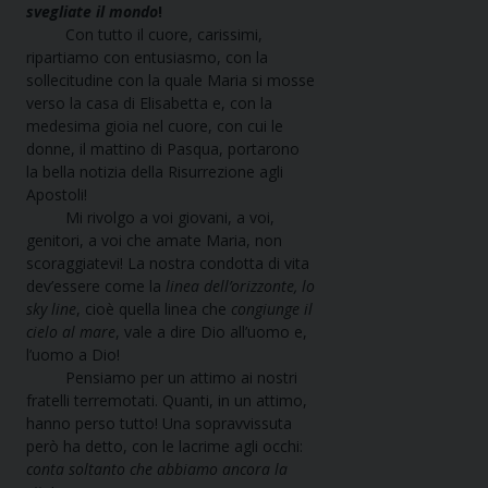
svegliate il mondo
!
Con tutto il cuore, carissimi,
ripartiamo con entusiasmo, con la
sollecitudine con la quale Maria si mosse
verso la casa di Elisabetta e, con la
medesima gioia nel cuore, con cui le
donne, il mattino di Pasqua, portarono
la bella notizia della Risurrezione agli
Apostoli!
Mi rivolgo a voi giovani, a voi,
genitori, a voi che amate Maria, non
scoraggiatevi! La nostra condotta di vita
dev’essere come la
linea dell’orizzonte, lo
sky line
, cioè quella linea che
congiunge il
cielo al mare
, vale a dire Dio all’uomo e,
l’uomo a Dio!
Pensiamo per un attimo ai nostri
fratelli terremotati. Quanti, in un attimo,
hanno perso tutto! Una sopravvissuta
però ha detto, con le lacrime agli occhi:
conta soltanto che abbiamo ancora la