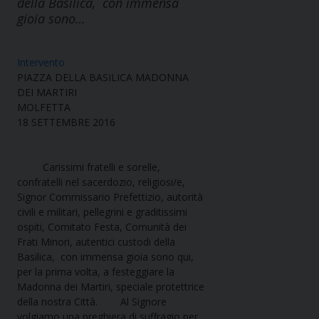
della Basilica, con immensa
gioia sono…
Intervento
PIAZZA DELLA BASILICA MADONNA
DEI MARTIRI
MOLFETTA
18 SETTEMBRE 2016
Carissimi fratelli e sorelle,
confratelli nel sacerdozio, religiosi/e,
Signor Commissario Prefettizio, autorità
civili e militari, pellegrini e graditissimi
ospiti, Comitato Festa, Comunità dei
Frati Minori, autentici custodi della
Basilica, con immensa gioia sono qui,
per la prima volta, a festeggiare la
Madonna dei Martiri, speciale protettrice
della nostra Città. Al Signore
volgiamo una preghiera di suffragio per