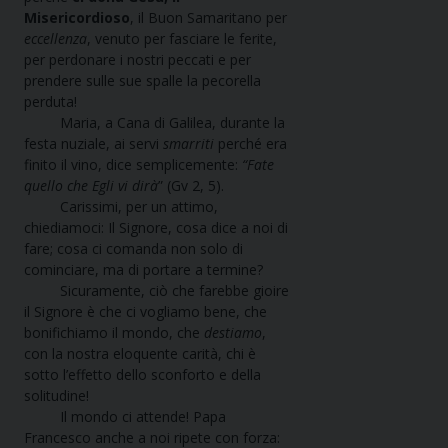
Misericordioso
, il Buon Samaritano per
eccellenza
, venuto per fasciare le ferite,
per perdonare i nostri peccati e per
prendere sulle sue spalle la pecorella
perduta!
Maria, a Cana di Galilea, durante la
festa nuziale, ai servi
smarriti
perché era
finito il vino, dice semplicemente:
“Fate
quello che Egli vi dirà
” (Gv 2, 5).
Carissimi, per un attimo,
chiediamoci: Il Signore, cosa dice a noi di
fare; cosa ci comanda non solo di
cominciare, ma di portare a termine?
Sicuramente, ciò che farebbe gioire
il Signore è che ci vogliamo bene, che
bonifichiamo il mondo, che
destiamo
,
con la nostra eloquente carità, chi è
sotto l’effetto dello sconforto e della
solitudine!
Il mondo ci attende! Papa
Francesco anche a noi ripete con forza: