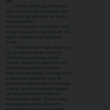
vita
!
Viviamo, d’ora in poi, mettendoci
alla ricerca di ciò che è essenziale, cioè
della vita di Dio, della pace che Gesù è
venuto a portare!
Per noi, l’
essenziale
è e dev’essere Gesù,
la fede di Maria, l’esempio dei Santi, che
vanno contemplati, ma soprattutto
imitati!
Prima di lasciarvi voglio raccontarvi
ciò che abbiamo vissuto un paio di
settimane fa, proprio qui, al Molo
Pennello: abbiamo benedetto sei remi
che sono stati portati ad Hoboken.
Erano remi che avevano una lunga storia
di lavoro e di navigazione. Dopo la
benedizione abbiamo fatto un breve giro
in barca. I giovani e bravissimi vogatori
ce l’hanno messa tutta. Credo che
fossero cinque coppie. Essi remavano
non guardando avanti, ma indietro,
immergendo i remi, al ritmo scandito