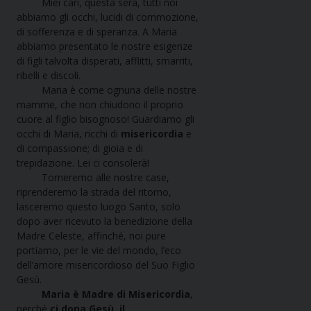
Miei cari, questa sera, tutti noi
abbiamo gli occhi, lucidi di commozione,
di sofferenza e di speranza. A Maria
abbiamo presentato le nostre esigenze
di figli talvolta disperati, afflitti, smarriti,
ribelli e discoli.
Maria è come ognuna delle nostre
mamme, che non chiudono il proprio
cuore al figlio bisognoso! Guardiamo gli
occhi di Maria, ricchi di
misericordia
e
di compassione; di gioia e di
trepidazione. Lei ci consolerà!
Torneremo alle nostre case,
riprenderemo la strada del ritorno,
lasceremo questo luogo Santo, solo
dopo aver ricevuto la benedizione della
Madre Celeste, affinché, noi pure
portiamo, per le vie del mondo, l’eco
dell’amore misericordioso del Suo Figlio
Gesù.
Maria è Madre di Misericordia
,
perché
ci dona Gesù, il