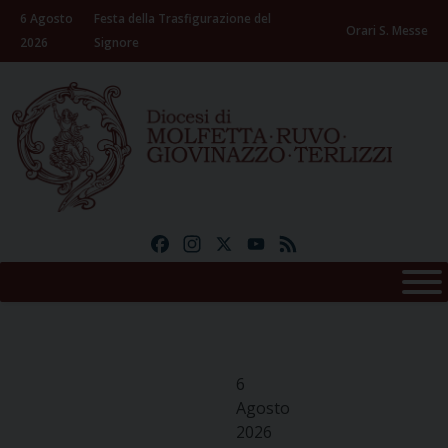
Skip
6 Agosto
Festa della Trasfigurazione del
to
Orari S. Messe
2026
Signore
content
Facebook
Instagram
X
YouTube
Feed
6
Agosto
2026