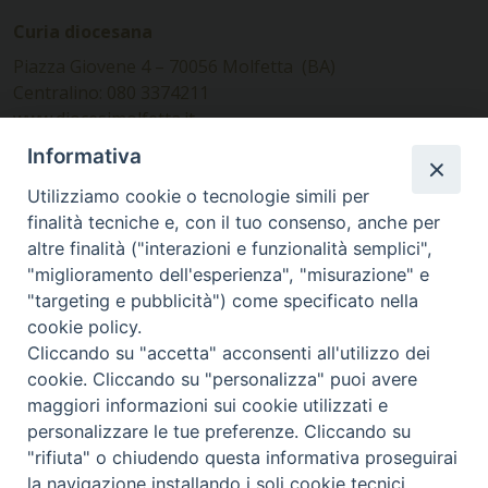
Curia diocesana
Piazza Giovene 4 – 70056 Molfetta (BA)
Centralino: 080 3374211
www.diocesimolfetta.it –
diocesimolfetta@pec.chiesacattolica.it
Informativa
Utilizziamo cookie o tecnologie simili per
Ufficio Comunicazioni sociali
finalità tecniche e, con il tuo consenso, anche per
altre finalità ("interazioni e funzionalità semplici",
Piazza Giovene 4 – 70056 Molfetta (BA)
"miglioramento dell'esperienza", "misurazione" e
comunicazionisociali@diocesimolfetta.it
"targeting e pubblicità") come specificato nella
cookie policy.
Cliccando su "accetta" acconsenti all'utilizzo dei
SEGUICI SU
cookie. Cliccando su "personalizza" puoi avere
Facebook
Instagram
X
YouTube
Feed
maggiori informazioni sui cookie utilizzati e
personalizzare le tue preferenze. Cliccando su
Privacy Policy - trasparenza
"rifiuta" o chiudendo questa informativa proseguirai
la navigazione installando i soli cookie tecnici.