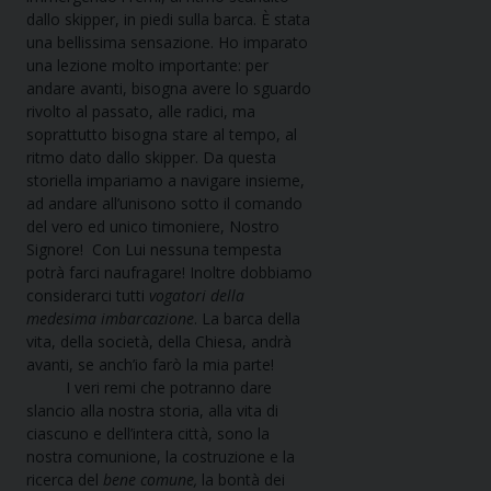
dallo skipper, in piedi sulla barca. È stata
una bellissima sensazione. Ho imparato
una lezione molto importante: per
andare avanti, bisogna avere lo sguardo
rivolto al passato, alle radici, ma
soprattutto bisogna stare al tempo, al
ritmo dato dallo skipper. Da questa
storiella impariamo a navigare insieme,
ad andare all’unisono sotto il comando
del vero ed unico timoniere, Nostro
Signore! Con Lui nessuna tempesta
potrà farci naufragare! Inoltre dobbiamo
considerarci tutti
vogatori della
medesima imbarcazione
. La barca della
vita, della società, della Chiesa, andrà
avanti, se anch’io farò la mia parte!
I veri remi che potranno dare
slancio alla nostra storia, alla vita di
ciascuno e dell’intera città, sono la
nostra comunione, la costruzione e la
ricerca del
bene comune,
la bontà dei