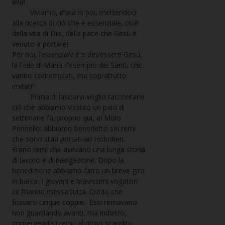
vita
!
Viviamo, d’ora in poi, mettendoci
alla ricerca di ciò che è essenziale, cioè
della vita di Dio, della pace che Gesù è
venuto a portare!
Per noi, l’
essenziale
è e dev’essere Gesù,
la fede di Maria, l’esempio dei Santi, che
vanno contemplati, ma soprattutto
imitati!
Prima di lasciarvi voglio raccontarvi
ciò che abbiamo vissuto un paio di
settimane fa, proprio qui, al Molo
Pennello: abbiamo benedetto sei remi
che sono stati portati ad Hoboken.
Erano remi che avevano una lunga storia
di lavoro e di navigazione. Dopo la
benedizione abbiamo fatto un breve giro
in barca. I giovani e bravissimi vogatori
ce l’hanno messa tutta. Credo che
fossero cinque coppie. Essi remavano
non guardando avanti, ma indietro,
immergendo i remi, al ritmo scandito