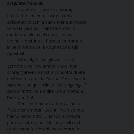
svegliate il mondo
!
Con tutto il cuore, carissimi,
ripartiamo con entusiasmo, con la
sollecitudine con la quale Maria si mosse
verso la casa di Elisabetta e, con la
medesima gioia nel cuore, con cui le
donne, il mattino di Pasqua, portarono
la bella notizia della Risurrezione agli
Apostoli!
Mi rivolgo a voi giovani, a voi,
genitori, a voi che amate Maria, non
scoraggiatevi! La nostra condotta di vita
dev’essere come la
linea dell’orizzonte, lo
sky line
, cioè quella linea che
congiunge il
cielo al mare
, vale a dire Dio all’uomo e,
l’uomo a Dio!
Pensiamo per un attimo ai nostri
fratelli terremotati. Quanti, in un attimo,
hanno perso tutto! Una sopravvissuta
però ha detto, con le lacrime agli occhi:
conta soltanto che abbiamo ancora la