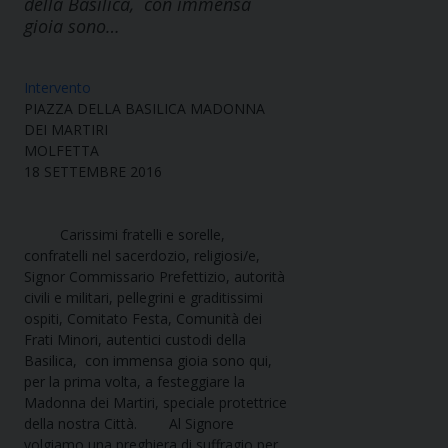
della Basilica, con immensa
gioia sono…
Intervento
PIAZZA DELLA BASILICA MADONNA
DEI MARTIRI
MOLFETTA
18 SETTEMBRE 2016
Carissimi fratelli e sorelle,
confratelli nel sacerdozio, religiosi/e,
Signor Commissario Prefettizio, autorità
civili e militari, pellegrini e graditissimi
ospiti, Comitato Festa, Comunità dei
Frati Minori, autentici custodi della
Basilica, con immensa gioia sono qui,
per la prima volta, a festeggiare la
Madonna dei Martiri, speciale protettrice
della nostra Città. Al Signore
volgiamo una preghiera di suffragio per