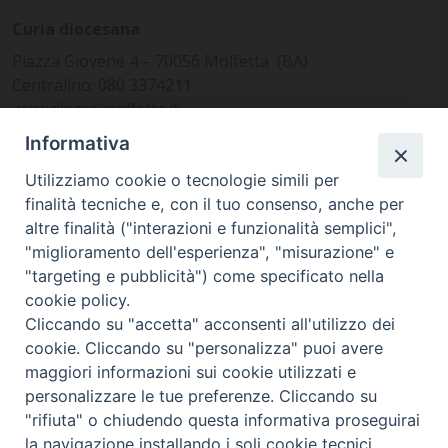
Curia diocesana
Piazza Giovene 4 – 70056 Molfetta (BA)
Centralino: 080 3374211
www.diocesimolfetta.it –
diocesimolfetta@pec.chiesacattolica.it
Informativa
Utilizziamo cookie o tecnologie simili per
Ufficio Comunicazioni sociali
finalità tecniche e, con il tuo consenso, anche per
altre finalità ("interazioni e funzionalità semplici",
Piazza Giovene 4 – 70056 Molfetta (BA)
"miglioramento dell'esperienza", "misurazione" e
comunicazionisociali@diocesimolfetta.it
"targeting e pubblicità") come specificato nella
cookie policy.
Cliccando su "accetta" acconsenti all'utilizzo dei
SEGUICI SU
cookie. Cliccando su "personalizza" puoi avere
Facebook
Instagram
X
YouTube
Feed
maggiori informazioni sui cookie utilizzati e
personalizzare le tue preferenze. Cliccando su
Privacy Policy - trasparenza
"rifiuta" o chiudendo questa informativa proseguirai
la navigazione installando i soli cookie tecnici.