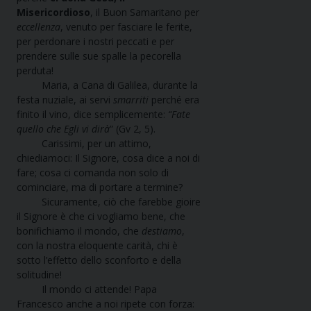
Misericordioso
, il Buon Samaritano per
eccellenza
, venuto per fasciare le ferite,
per perdonare i nostri peccati e per
prendere sulle sue spalle la pecorella
perduta!
Maria, a Cana di Galilea, durante la
festa nuziale, ai servi
smarriti
perché era
finito il vino, dice semplicemente:
“Fate
quello che Egli vi dirà
” (Gv 2, 5).
Carissimi, per un attimo,
chiediamoci: Il Signore, cosa dice a noi di
fare; cosa ci comanda non solo di
cominciare, ma di portare a termine?
Sicuramente, ciò che farebbe gioire
il Signore è che ci vogliamo bene, che
bonifichiamo il mondo, che
destiamo
,
con la nostra eloquente carità, chi è
sotto l’effetto dello sconforto e della
solitudine!
Il mondo ci attende! Papa
Francesco anche a noi ripete con forza: