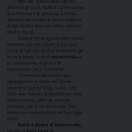
Miei cari, questa sera, tutti noi
abbiamo gli occhi, lucidi di commozione,
di sofferenza e di speranza. A Maria
abbiamo presentato le nostre esigenze
di figli talvolta disperati, afflitti, smarriti,
ribelli e discoli.
Maria è come ognuna delle nostre
mamme, che non chiudono il proprio
cuore al figlio bisognoso! Guardiamo gli
occhi di Maria, ricchi di
misericordia
e
di compassione; di gioia e di
trepidazione. Lei ci consolerà!
Torneremo alle nostre case,
riprenderemo la strada del ritorno,
lasceremo questo luogo Santo, solo
dopo aver ricevuto la benedizione della
Madre Celeste, affinché, noi pure
portiamo, per le vie del mondo, l’eco
dell’amore misericordioso del Suo Figlio
Gesù.
Maria è Madre di Misericordia
,
perché
ci dona Gesù, il