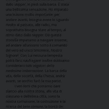
dallo skipper, in piedi sulla barca. È stata
una bellissima sensazione. Ho imparato
una lezione molto importante: per
andare avanti, bisogna avere lo sguardo
rivolto al passato, alle radici, ma
soprattutto bisogna stare al tempo, al
ritmo dato dallo skipper. Da questa
storiella impariamo a navigare insieme,
ad andare all’unisono sotto il comando
del vero ed unico timoniere, Nostro
Signore! Con Lui nessuna tempesta
potrà farci naufragare! Inoltre dobbiamo
considerarci tutti
vogatori della
medesima imbarcazione
. La barca della
vita, della società, della Chiesa, andrà
avanti, se anch’io farò la mia parte!
I veri remi che potranno dare
slancio alla nostra storia, alla vita di
ciascuno e dell’intera città, sono la
nostra comunione, la costruzione e la
ricerca del
bene comune,
la bontà dei