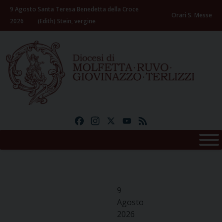
Skip
9 Agosto
Santa Teresa Benedetta della Croce
to
Orari S. Messe
2026
(Edith) Stein, vergine
content
Facebook
Instagram
X
YouTube
Feed
9
Agosto
2026