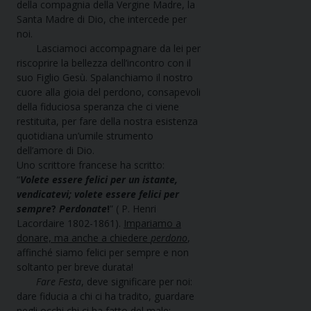
della compagnia della Vergine Madre, la
Santa Madre di Dio, che intercede per
noi.
Lasciamoci accompagnare da lei per
riscoprire la bellezza dell’incontro con il
suo Figlio Gesù. Spalanchiamo il nostro
cuore alla gioia del perdono, consapevoli
della fiduciosa speranza che ci viene
restituita, per fare della nostra esistenza
quotidiana un’umile strumento
dell’amore di Dio.
Uno scrittore francese ha scritto:
“
Volete essere felici per un istante,
vendicatevi; volete essere felici per
sempre
?
Perdonate
!
” ( P. Henri
Lacordaire 1802-1861).
Impariamo a
donare, ma anche a chiedere
perdono
,
affinché siamo felici per sempre e non
soltanto per breve durata!
Fare Festa
, deve significare per noi:
dare fiducia a chi ci ha tradito, guardare
negli occhi chi ci ha fatto del male;