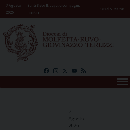
Skip
7 Agosto
Santi Sisto II, papa, e compagni,
to
Orari S. Messe
2026
martiri
content
Facebook
Instagram
X
YouTube
Feed
7
Agosto
2026