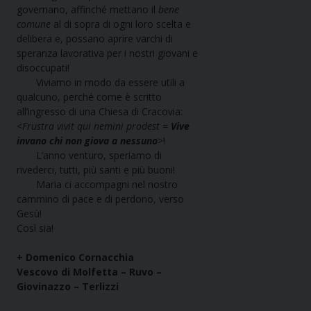
governano, affinché mettano il
bene
comune
al di sopra di ogni loro scelta e
delibera e, possano aprire varchi di
speranza lavorativa per i nostri giovani e
disoccupati!
Viviamo in modo da essere utili a
qualcuno, perché come è scritto
all’ingresso di una Chiesa di Cracovia:
<
Frustra vivit qui nemini prodest =
Vive
invano chi non giova a nessuno
>!
L’anno venturo, speriamo di
rivederci, tutti, più santi e più buoni!
Maria ci accompagni nel nostro
cammino di pace e di perdono, verso
Gesù!
Così sia!
+ Domenico Cornacchia
Vescovo di
Molfetta – Ruvo –
Giovinazzo – Terlizzi