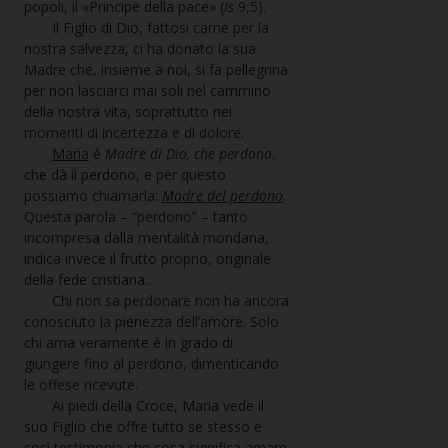
popoli, il «Principe della pace» (
Is
9,5).
Il Figlio di Dio, fattosi carne per la
nostra salvezza, ci ha donato la sua
Madre che, insieme a noi, si fa pellegrina
per non lasciarci mai soli nel cammino
della nostra vita, soprattutto nei
momenti di incertezza e di dolore.
Maria
è
Madre di Dio, che perdona
,
che dà il perdono, e per questo
possiamo chiamarla:
Madre del perdono
.
Questa parola – “perdono” – tanto
incompresa dalla mentalità mondana,
indica invece il frutto proprio, originale
della fede cristiana.
Chi non sa perdonare non ha ancora
conosciuto la pienezza dell’amore. Solo
chi ama veramente è in grado di
giungere fino al perdono, dimenticando
le offese ricevute.
Ai piedi della Croce, Maria vede il
suo Figlio che offre tutto se stesso e
così testimonia che cosa significa amare