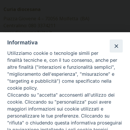
Curia diocesana
Piazza Giovene 4 – 70056 Molfetta (BA)
Centralino: 080 3374211
www.diocesimolfetta.it –
diocesimolfetta@pec.chiesacattolica.it
Informativa
Utilizziamo cookie o tecnologie simili per
Ufficio Comunicazioni sociali
finalità tecniche e, con il tuo consenso, anche per
altre finalità ("interazioni e funzionalità semplici",
Piazza Giovene 4 – 70056 Molfetta (BA)
"miglioramento dell'esperienza", "misurazione" e
comunicazionisociali@diocesimolfetta.it
"targeting e pubblicità") come specificato nella
cookie policy.
Cliccando su "accetta" acconsenti all'utilizzo dei
SEGUICI SU
cookie. Cliccando su "personalizza" puoi avere
Facebook
Instagram
X
YouTube
Feed
maggiori informazioni sui cookie utilizzati e
personalizzare le tue preferenze. Cliccando su
Privacy Policy - trasparenza
"rifiuta" o chiudendo questa informativa proseguirai
la navigazione installando i soli cookie tecnici.