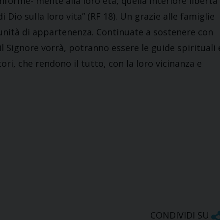
onforme- mente alla loro età, quella interiore libertà
 Dio sulla loro vita” (RF 18). Un grazie alle famiglie
omunità di appartenenza. Continuate a sostenere con
 il Signore vorrà, potranno essere le guide spirituali 
ri, che rendono il tutto, con la loro vicinanza e
CONDIVIDI SU