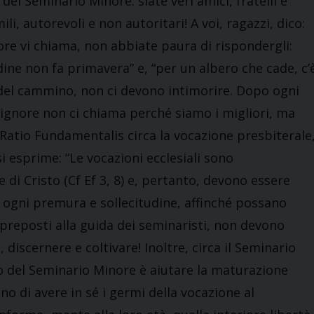
el Seminario Minore: siate veri amici, fratelli e
ili, autorevoli e non autoritari! A voi, ragazzi, dico:
nore vi chiama, non abbiate paura di rispondergli:
ine non fa primavera” e, “per un albero che cade, c’
e del cammino, non ci devono intimorire. Dopo ogni
l Signore non ci chiama perché siamo i migliori, ma
 Ratio Fundamentalis circa la vocazione presbiterale
i esprime: “Le vocazioni ecclesiali sono
di Cristo (Cf Ef 3, 8) e, pertanto, devono essere
 ogni premura e sollecitudine, affinché possano
 preposti alla guida dei seminaristi, non devono
 discernere e coltivare! Inoltre, circa il Seminario
 del Seminario Minore è aiutare la maturazione
o di avere in sé i germi della vocazione al