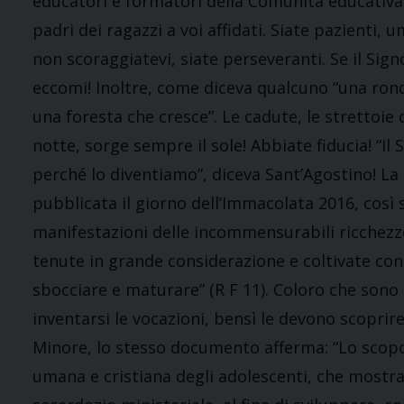
educatori e formatori della Comunità educativa d
padri dei ragazzi a voi affidati. Siate pazienti, um
non scoraggiatevi, siate perseveranti. Se il Sig
eccomi! Inoltre, come diceva qualcuno “una rond
una foresta che cresce”. Le cadute, le strettoi
notte, sorge sempre il sole! Abbiate fiducia! “I
perché lo diventiamo”, diceva Sant’Agostino! La
pubblicata il giorno dell’Immacolata 2016, così s
manifestazioni delle incommensurabili ricchezze 
tenute in grande considerazione e coltivate con
sbocciare e maturare” (R F 11). Coloro che sono
inventarsi le vocazioni, bensì le devono scoprire,
Minore, lo stesso documento afferma: “Lo scopo
umana e cristiana degli adolescenti, che mostran