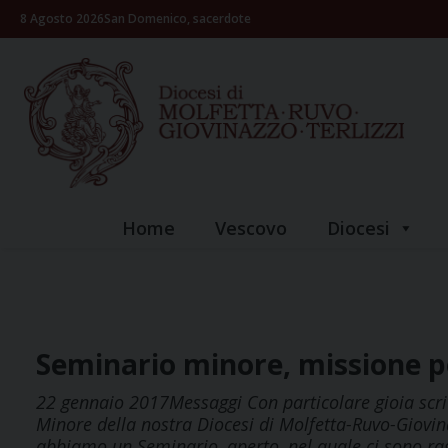
Skip
8 Agosto 2026
San Domenico, sacerdote
to
content
Home
Vescovo
Diocesi
Seminario minore, missione p
22 gennaio 2017Messaggi Con particolare gioia scri
Minore della nostra Diocesi di Molfetta-Ruvo-Giovina
abbiamo un Seminario, aperto, nel quale ci sono ra