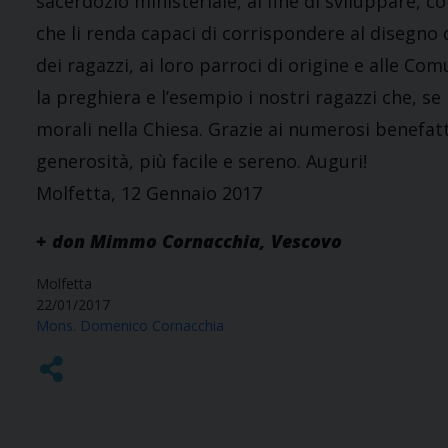
sacerdozio ministeriale, al fine di sviluppare, c
che li renda capaci di corrispondere al disegno di
dei ragazzi, ai loro parroci di origine e alle C
la preghiera e l’esempio i nostri ragazzi che, se
morali nella Chiesa. Grazie ai numerosi benefatto
generosità, più facile e sereno. Auguri!
Molfetta, 12 Gennaio 2017
+ don Mimmo Cornacchia, Vescovo
Molfetta
22/01/2017
Mons. Domenico Cornacchia