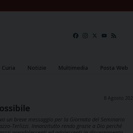
Facebook
Instagram
X
YouTube
Feed
Curia
Notizie
Multimedia
Posta Web
8 Agosto 20
ossibile
vo un breve messaggio per la Giornata del Seminario
zzo-Terlizzi. Innanzitutto rendo grazie a Dio perché
gazzi preadolescenti ed adolescenti in discernimento