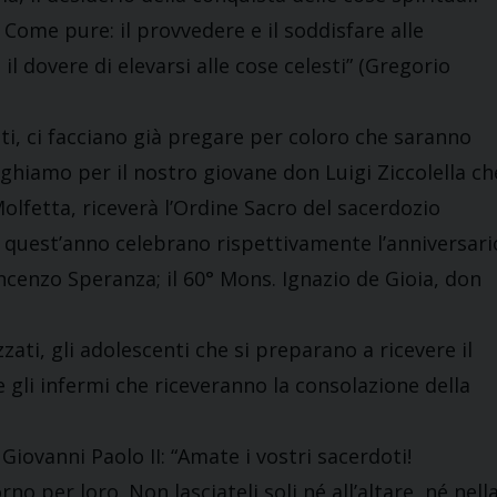
. Come pure: il provvedere e il soddisfare alle
il dovere di elevarsi alle cose celesti” (Gregorio
ti, ci facciano già pregare per coloro che saranno
eghiamo per il nostro giovane don Luigi Ziccolella ch
olfetta, riceverà l’Ordine Sacro del sacerdozio
he quest’anno celebrano rispettivamente l’anniversari
incenzo Speranza; il 60° Mons. Ignazio de Gioia, don
zati, gli adolescenti che si preparano a ricevere il
 gli infermi che riceveranno la consolazione della
n Giovanni Paolo II: “Amate i vostri sacerdoti!
rno per loro. Non lasciateli soli né all’altare, né nell