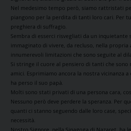
Nel medesimo tempo però, siamo rattristati per
piangono per la perdita di tanti loro cari. Per t
preghiera di suffragio.
Sembra di esserci risvegliati da un inquietante
immaginato di vivere, da recluso, nella propria
innumerevoli limitazioni che sono seguite al di
Si stringe il cuore al pensiero di tanti che son
amici. Esprimiamo ancora la nostra vicinanza a
ha perso il suo papà.
Molti sono stati privati di una persona cara, cos
Nessuno però deve perdere la speranza. Per que
quanti ci stanno seguendo dalle loro case, specie 
necessità.
Nostro Signore, nella Sinagoga di Nazaret, ha let