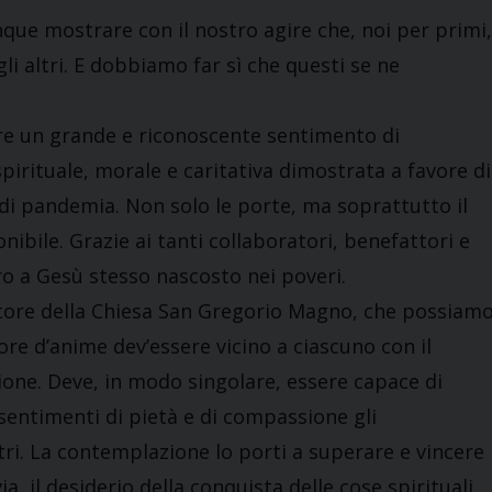
unque mostrare con il nostro agire che, noi per primi,
gli altri. E dobbiamo far sì che questi se ne
re un grande e riconoscente sentimento di
spirituale, morale e caritativa dimostrata a favore di
 di pandemia. Non solo le porte, ma soprattutto il
ibile. Grazie ai tanti collaboratori, benefattori e
ro a Gesù stesso nascosto nei poveri.
ttore della Chiesa San Gregorio Magno, che possiam
ore d’anime dev’essere vicino a ciascuno con il
one. Deve, in modo singolare, essere capace di
 sentimenti di pietà e di compassione gli
tri. La contemplazione lo porti a superare e vincere
ia, il desiderio della conquista delle cose spirituali