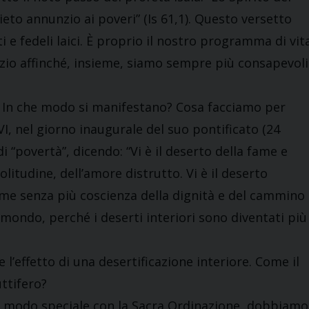
ieto annunzio ai poveri” (Is 61,1). Questo versetto
 e fedeli laici. È proprio il nostro programma di vita
dozio affinché, insieme, siamo sempre più consapevoli
? In che modo si manifestano? Cosa facciamo per
VI, nel giorno inaugurale del suo pontificato (24
i “povertà”, dicendo: “Vi è il deserto della fame e
solitudine, dell’amore distrutto. Vi è il deserto
nime senza più coscienza della dignità e del cammino
l mondo, perché i deserti interiori sono diventati più
 l’effetto di una desertificazione interiore. Come il
ttifero?
 in modo speciale con la Sacra Ordinazione, dobbiamo