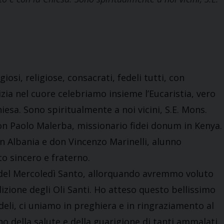
giosi, religiose, consacrati, fedeli tutti, con
zia nel cuore celebriamo insieme l’Eucaristia, vero
esa. Sono spiritualmente a noi vicini, S.E. Mons.
 don Paolo Malerba, missionario fidei donum in Kenya.
n Albania e don Vincenzo Marinelli, alunno
to sincero e fraterno.
 del Mercoledì Santo, allorquando avremmo voluto
izione degli Oli Santi. Ho atteso questo bellissimo
deli, ci uniamo in preghiera e in ringraziamento al
no della salute e della guarigione di tanti ammalati.