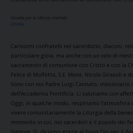
Omelia per la Messa crismale
Omelia
Carissimi confratelli nel sacerdozio, diaconi, reli
particolare gioia, ma anche con un velo di mesti
sacramento di comunione con Cristo e con la Chi
Felice di Molfetta, S.E. Mons. Nicola Girasoli e
Sono con noi Padre Luigi Cannato, missionario i
dell’Accademia Pontificia. Li salutiamo con affet
Oggi, in qualche modo, respiriamo l’atmosfera
vivere comunitariamente la Liturgia della bened
momento in cui, noi sacerdoti e il popolo dei fe
Signore. Sì, diciamo grazie al buon Dio per il do