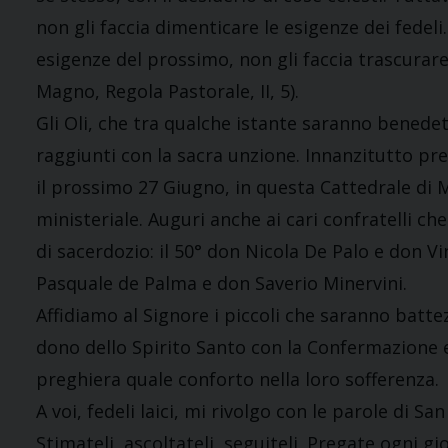
non gli faccia dimenticare le esigenze dei fedeli
esigenze del prossimo, non gli faccia trascurare 
Magno, Regola Pastorale, II, 5).
Gli Oli, che tra qualche istante saranno benedet
raggiunti con la sacra unzione. Innanzitutto pr
il prossimo 27 Giugno, in questa Cattedrale di M
ministeriale. Auguri anche ai cari confratelli c
di sacerdozio: il 50° don Nicola De Palo e don V
Pasquale de Palma e don Saverio Minervini.
Affidiamo al Signore i piccoli che saranno battez
dono dello Spirito Santo con la Confermazione e
preghiera quale conforto nella loro sofferenza.
A voi, fedeli laici, mi rivolgo con le parole di Sa
Stimateli, ascoltateli, seguiteli. Pregate ogni gio