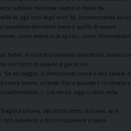
uesta sublime missione: vivere in modo da
 Paolo VI, agli inizi degli anni ’30, commentando alcun
 un sacerdote dovrebbe avere è quella di essere
 anime, come maestro di spirito, come intermediari
voi fedeli, le nostre promesse sacerdotali. Siamo cos
mo sia frutto di quanto è già in noi.
 “Se sei saggio, ti dimostrerai conca e non canale. Il
la conca invece, attende fino a quando è ricolmata e
ovrabbondante. […] In verità, oggi ci sono nella
ragilità umana, dei nostri limiti, tuttavia, se il
di non deluderlo e di corrispondere a tanta