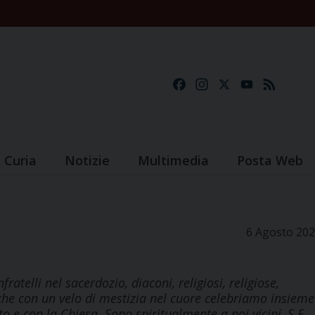
Facebook
Instagram
X
YouTube
Feed
Curia
Notizie
Multimedia
Posta Web
6 Agosto 20
elli nel sacerdozio, diaconi, religiosi, religiose,
anche con un velo di mestizia nel cuore celebriamo insieme
o e con la Chiesa. Sono spiritualmente a noi vicini, S.E.