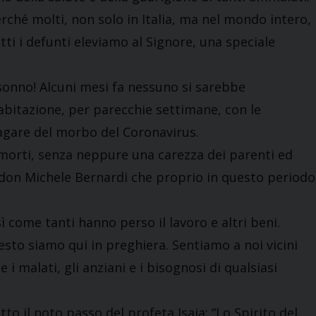
ché molti, non solo in Italia, ma nel mondo intero,
utti i defunti eleviamo al Signore, una speciale
 sonno! Alcuni mesi fa nessuno si sarebbe
 abitazione, per parecchie settimane, con le
lagare del morbo del Coronavirus.
o morti, senza neppure una carezza dei parenti ed
 don Michele Bernardi che proprio in questo periodo
ì come tanti hanno perso il lavoro e altri beni.
sto siamo qui in preghiera. Sentiamo a noi vicini
i malati, gli anziani e i bisognosi di qualsiasi
to il noto passo del profeta Isaia: “Lo Spirito del