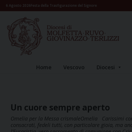
Skip
6 Agosto 2026
Festa della Trasfigurazione del Signore
to
content
Home
Vescovo
Diocesi
Un cuore sempre aperto
Omelia per la Messa crismaleOmelia Carissimi confrat
consacrati, fedeli tutti, con particolare gioia, ma 
l’Eucaristia, vero sacramento di comunione con Crist