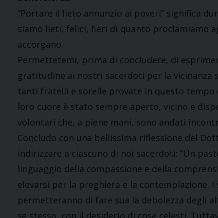
“Portare il lieto annunzio ai poveri” significa d
siamo lieti, felici, fieri di quanto proclamiamo a
accorgano.
Permettetemi, prima di concludere, di esprime
gratitudine ai nostri sacerdoti per la vicinanza 
tanti fratelli e sorelle provate in questo tempo
loro cuore è stato sempre aperto, vicino e dispon
volontari che, a piene mani, sono andati incont
Concludo con una bellissima riflessione del Do
indirizzare a ciascuno di noi sacerdoti: “Un past
linguaggio della compassione e della comprensi
elevarsi per la preghiera e la contemplazione. I
permetteranno di fare sua la debolezza degli al
se stesso, con il desiderio di cose celesti. Tuttav