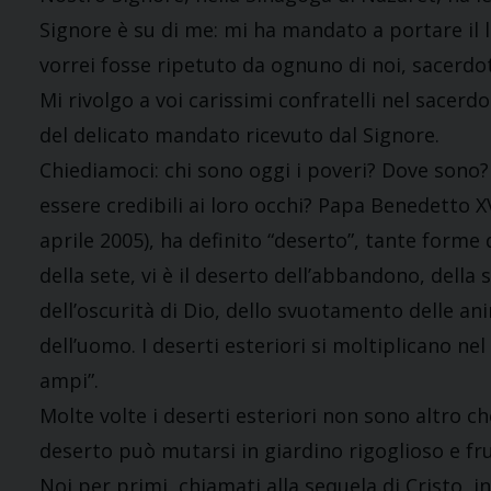
Signore è su di me: mi ha mandato a portare il l
vorrei fosse ripetuto da ognuno di noi, sacerdoti
Mi rivolgo a voi carissimi confratelli nel sacer
del delicato mandato ricevuto dal Signore.
Chiediamoci: chi sono oggi i poveri? Dove sono
essere credibili ai loro occhi? Papa Benedetto X
aprile 2005), ha definito “deserto”, tante forme d
della sete, vi è il deserto dell’abbandono, della 
dell’oscurità di Dio, dello svuotamento delle a
dell’uomo. I deserti esteriori si moltiplicano ne
ampi”.
Molte volte i deserti esteriori non sono altro che
deserto può mutarsi in giardino rigoglioso e fru
Noi per primi, chiamati alla sequela di Cristo,